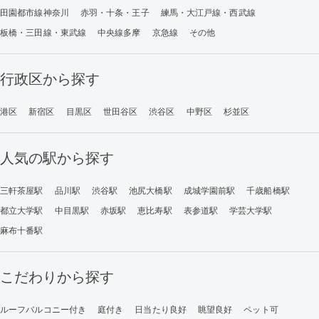
田園都市線神奈川
赤羽・十条・王子
練馬・大江戸線・西武線
板橋・三田線・東武線
中央線多摩
京急線
その他
行政区から探す
港区
新宿区
目黒区
世田谷区
渋谷区
中野区
杉並区
人気の駅から探す
三軒茶屋駅
品川駅
渋谷駅
池尻大橋駅
成城学園前駅
千歳船橋駅
都立大学駅
中目黒駅
赤坂駅
恵比寿駅
表参道駅
学芸大学駅
麻布十番駅
こだわりから探す
ルーフバルコニー付き
庭付き
日当たり良好
眺望良好
ペット可