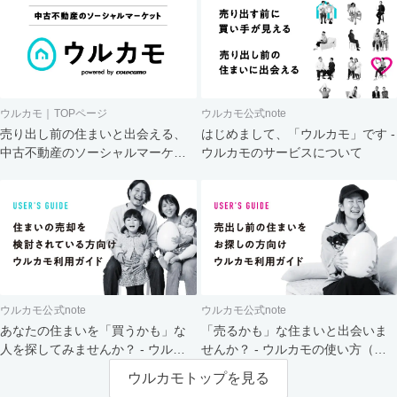
ウルカモ｜TOPページ
ウルカモ公式note
売り出し前の住まいと出会える、
はじめまして、「ウルカモ」です -
中古不動産のソーシャルマーケッ
ウルカモのサービスについて
ト
ウルカモ公式note
ウルカモ公式note
あなたの住まいを「買うかも」な
「売るかも」な住まいと出会いま
人を探してみませんか？ - ウルカ
せんか？ - ウルカモの使い方（買
モの使い方（売主さま向け）
主さま向け）
ウルカモトップを見る