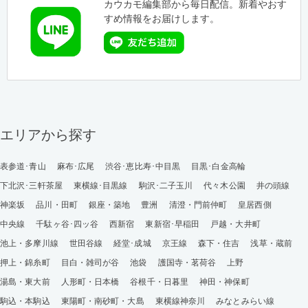
カウカモ編集部から毎日配信。新着やおす
すめ情報をお届けします。
エリアから探す
表参道･青山
麻布･広尾
渋谷･恵比寿･中目黒
目黒･白金高輪
下北沢･三軒茶屋
東横線･目黒線
駒沢･二子玉川
代々木公園
井の頭線
神楽坂
品川・田町
銀座・築地
豊洲
清澄・門前仲町
皇居西側
中央線
千駄ヶ谷･四ッ谷
西新宿
東新宿･早稲田
戸越・大井町
池上・多摩川線
世田谷線
経堂･成城
京王線
森下・住吉
浅草・蔵前
押上・錦糸町
目白・雑司が谷
池袋
護国寺・茗荷谷
上野
湯島・東大前
人形町・日本橋
谷根千・日暮里
神田・神保町
駒込・本駒込
東陽町・南砂町・大島
東横線神奈川
みなとみらい線