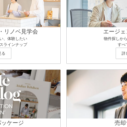
・リノベ見学会
エージェ
い、体験したい
物件探しか
スラインナップ
すべ
見る
詳
パッケージ
売却