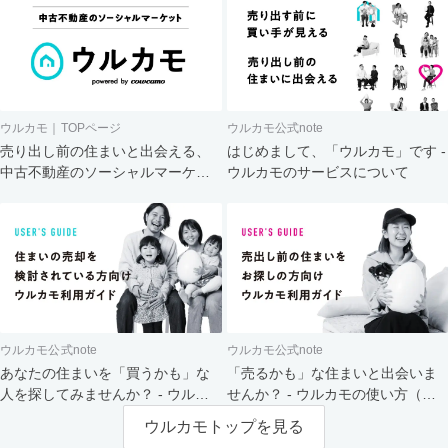
ウルカモ｜TOPページ
ウルカモ公式note
売り出し前の住まいと出会える、
はじめまして、「ウルカモ」です -
中古不動産のソーシャルマーケッ
ウルカモのサービスについて
ト
ウルカモ公式note
ウルカモ公式note
あなたの住まいを「買うかも」な
「売るかも」な住まいと出会いま
人を探してみませんか？ - ウルカ
せんか？ - ウルカモの使い方（買
モの使い方（売主さま向け）
主さま向け）
ウルカモトップを見る