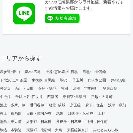
カウカモ編集部から毎日配信。新着やおす
すめ情報をお届けします。
エリアから探す
表参道･青山
麻布･広尾
渋谷･恵比寿･中目黒
目黒･白金高輪
下北沢･三軒茶屋
東横線･目黒線
駒沢･二子玉川
代々木公園
井の頭線
神楽坂
品川・田町
銀座・築地
豊洲
清澄・門前仲町
皇居西側
中央線
千駄ヶ谷･四ッ谷
西新宿
東新宿･早稲田
戸越・大井町
池上・多摩川線
世田谷線
経堂･成城
京王線
森下・住吉
浅草・蔵前
押上・錦糸町
目白・雑司が谷
池袋
護国寺・茗荷谷
上野
湯島・東大前
人形町・日本橋
谷根千・日暮里
神田・神保町
駒込・本駒込
東陽町・南砂町・大島
東横線神奈川
みなとみらい線