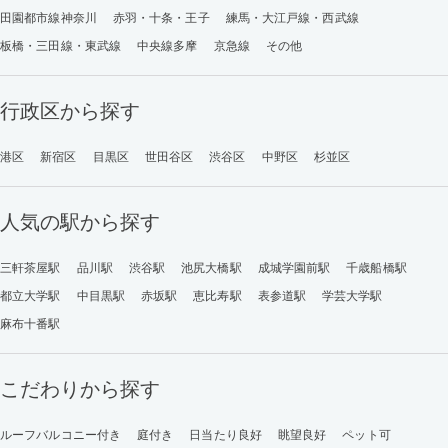
田園都市線神奈川
赤羽・十条・王子
練馬・大江戸線・西武線
板橋・三田線・東武線
中央線多摩
京急線
その他
行政区から探す
港区
新宿区
目黒区
世田谷区
渋谷区
中野区
杉並区
人気の駅から探す
三軒茶屋駅
品川駅
渋谷駅
池尻大橋駅
成城学園前駅
千歳船橋駅
都立大学駅
中目黒駅
赤坂駅
恵比寿駅
表参道駅
学芸大学駅
麻布十番駅
こだわりから探す
ルーフバルコニー付き
庭付き
日当たり良好
眺望良好
ペット可