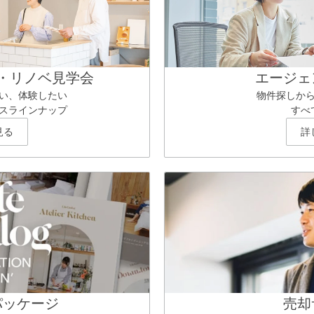
・リノベ見学会
エージェ
い、体験したい
物件探しか
スラインナップ
すべ
見る
詳
パッケージ
売却