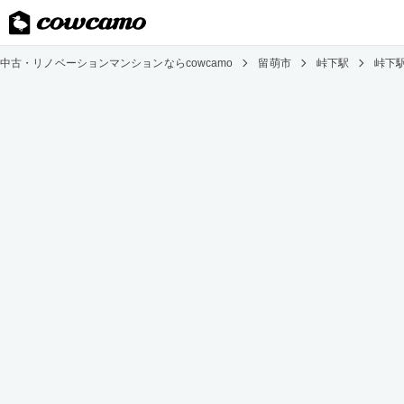
中古・リノベーションマンションならcowcamo
留萌市
峠下駅
峠下