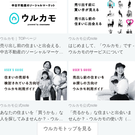
ウルカモ｜TOPページ
ウルカモ公式note
売り出し前の住まいと出会える、
はじめまして、「ウルカモ」です -
中古不動産のソーシャルマーケッ
ウルカモのサービスについて
ト
ウルカモ公式note
ウルカモ公式note
あなたの住まいを「買うかも」な
「売るかも」な住まいと出会いま
人を探してみませんか？ - ウルカ
せんか？ - ウルカモの使い方（買
モの使い方（売主さま向け）
主さま向け）
ウルカモトップを見る