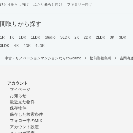
ひとり暮らし向け
ふたり暮らし向け
ファミリー向け
間取りから探す
1R
1K
1DK
1LDK
Studio
SLDK
2K
2DK
2LDK
3K
3DK
3LDK
4K
4DK
4LDK
中古・リノベーションマンションならcowcamo
松前郡福島町
吉岡海
アカウント
マイページ
お知らせ
最近見た物件
保存物件
保存した検索条件
フォロー中のMIX
アカウント設定
メルマガ設定