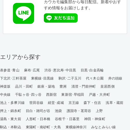
カウカモ編集部から毎日配信。新着やおす
すめ情報をお届けします。
エリアから探す
表参道･青山
麻布･広尾
渋谷･恵比寿･中目黒
目黒･白金高輪
下北沢･三軒茶屋
東横線･目黒線
駒沢･二子玉川
代々木公園
井の頭線
神楽坂
品川・田町
銀座・築地
豊洲
清澄・門前仲町
皇居西側
中央線
千駄ヶ谷･四ッ谷
西新宿
東新宿･早稲田
戸越・大井町
池上・多摩川線
世田谷線
経堂･成城
京王線
森下・住吉
浅草・蔵前
押上・錦糸町
目白・雑司が谷
池袋
護国寺・茗荷谷
上野
湯島・東大前
人形町・日本橋
谷根千・日暮里
神田・神保町
駒込・本駒込
東陽町・南砂町・大島
東横線神奈川
みなとみらい線