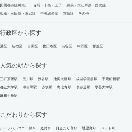
田園都市線神奈川
赤羽・十条・王子
練馬・大江戸線・西武線
板橋・三田線・東武線
中央線多摩
京急線
その他
行政区から探す
港区
新宿区
目黒区
世田谷区
渋谷区
中野区
杉並区
人気の駅から探す
三軒茶屋駅
品川駅
渋谷駅
池尻大橋駅
成城学園前駅
千歳船橋駅
都立大学駅
中目黒駅
赤坂駅
恵比寿駅
表参道駅
学芸大学駅
麻布十番駅
こだわりから探す
ルーフバルコニー付き
庭付き
日当たり良好
眺望良好
ペット可