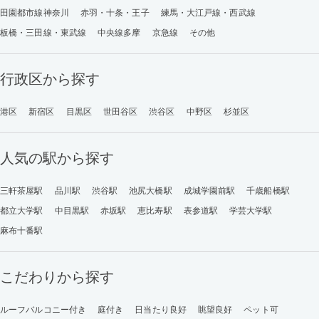
田園都市線神奈川
赤羽・十条・王子
練馬・大江戸線・西武線
板橋・三田線・東武線
中央線多摩
京急線
その他
行政区から探す
港区
新宿区
目黒区
世田谷区
渋谷区
中野区
杉並区
人気の駅から探す
三軒茶屋駅
品川駅
渋谷駅
池尻大橋駅
成城学園前駅
千歳船橋駅
都立大学駅
中目黒駅
赤坂駅
恵比寿駅
表参道駅
学芸大学駅
麻布十番駅
こだわりから探す
ルーフバルコニー付き
庭付き
日当たり良好
眺望良好
ペット可