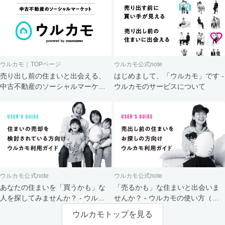
ウルカモ｜TOPページ
ウルカモ公式note
売り出し前の住まいと出会える、
はじめまして、「ウルカモ」です -
中古不動産のソーシャルマーケッ
ウルカモのサービスについて
ト
ウルカモ公式note
ウルカモ公式note
あなたの住まいを「買うかも」な
「売るかも」な住まいと出会いま
人を探してみませんか？ - ウルカ
せんか？ - ウルカモの使い方（買
モの使い方（売主さま向け）
主さま向け）
ウルカモトップを見る