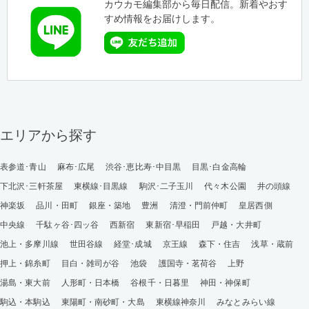
カウカモ編集部から毎日配信。新着やおす
すめ情報をお届けします。
エリアから探す
表参道･青山
麻布･広尾
渋谷･恵比寿･中目黒
目黒･白金高輪
下北沢･三軒茶屋
東横線･目黒線
駒沢･二子玉川
代々木公園
井の頭線
神楽坂
品川・田町
銀座・築地
豊洲
清澄・門前仲町
皇居西側
中央線
千駄ヶ谷･四ッ谷
西新宿
東新宿･早稲田
戸越・大井町
池上・多摩川線
世田谷線
経堂･成城
京王線
森下・住吉
浅草・蔵前
押上・錦糸町
目白・雑司が谷
池袋
護国寺・茗荷谷
上野
湯島・東大前
人形町・日本橋
谷根千・日暮里
神田・神保町
駒込・本駒込
東陽町・南砂町・大島
東横線神奈川
みなとみらい線