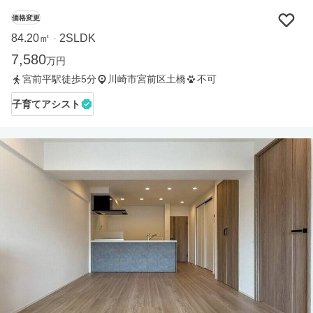
価格変更
84.20㎡
2SLDK
・
7,580
万円
宮前平駅徒歩5分
川崎市宮前区土橋
不可
子育てアシスト