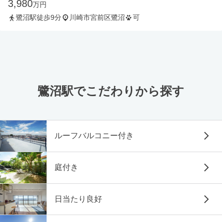
3,980
万円
鷺沼駅徒歩9分
川崎市宮前区鷺沼
可
鷺沼駅でこだわりから探す
ルーフバルコニー付き
庭付き
日当たり良好