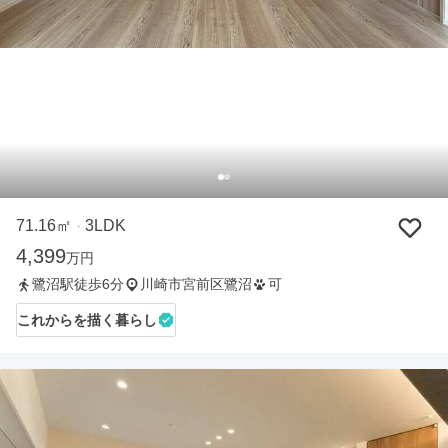
71.16㎡
3LDK
・
4,399
万円
鷺沼駅徒歩6分
川崎市宮前区鷺沼
可
これからを描く暮らし