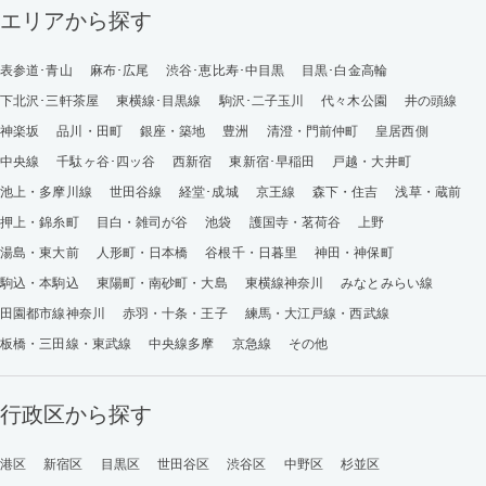
エリアから探す
表参道･青山
麻布･広尾
渋谷･恵比寿･中目黒
目黒･白金高輪
下北沢･三軒茶屋
東横線･目黒線
駒沢･二子玉川
代々木公園
井の頭線
神楽坂
品川・田町
銀座・築地
豊洲
清澄・門前仲町
皇居西側
中央線
千駄ヶ谷･四ッ谷
西新宿
東新宿･早稲田
戸越・大井町
池上・多摩川線
世田谷線
経堂･成城
京王線
森下・住吉
浅草・蔵前
押上・錦糸町
目白・雑司が谷
池袋
護国寺・茗荷谷
上野
湯島・東大前
人形町・日本橋
谷根千・日暮里
神田・神保町
駒込・本駒込
東陽町・南砂町・大島
東横線神奈川
みなとみらい線
田園都市線神奈川
赤羽・十条・王子
練馬・大江戸線・西武線
板橋・三田線・東武線
中央線多摩
京急線
その他
行政区から探す
港区
新宿区
目黒区
世田谷区
渋谷区
中野区
杉並区