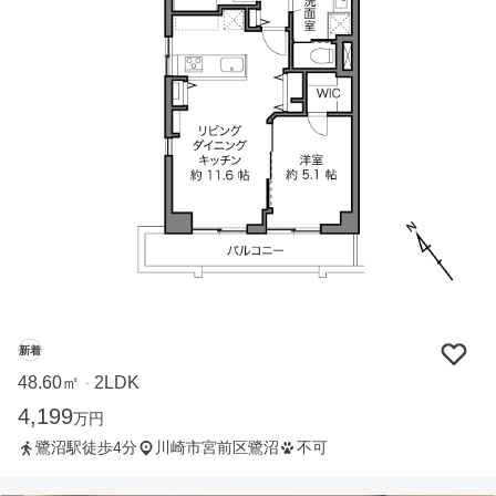
新着
48.60㎡
2LDK
・
4,199
万円
鷺沼駅徒歩4分
川崎市宮前区鷺沼
不可