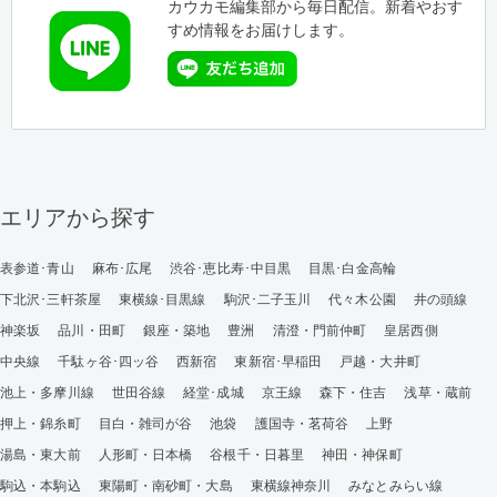
カウカモ編集部から毎日配信。新着やおす
すめ情報をお届けします。
エリアから探す
表参道･青山
麻布･広尾
渋谷･恵比寿･中目黒
目黒･白金高輪
下北沢･三軒茶屋
東横線･目黒線
駒沢･二子玉川
代々木公園
井の頭線
神楽坂
品川・田町
銀座・築地
豊洲
清澄・門前仲町
皇居西側
中央線
千駄ヶ谷･四ッ谷
西新宿
東新宿･早稲田
戸越・大井町
池上・多摩川線
世田谷線
経堂･成城
京王線
森下・住吉
浅草・蔵前
押上・錦糸町
目白・雑司が谷
池袋
護国寺・茗荷谷
上野
湯島・東大前
人形町・日本橋
谷根千・日暮里
神田・神保町
駒込・本駒込
東陽町・南砂町・大島
東横線神奈川
みなとみらい線