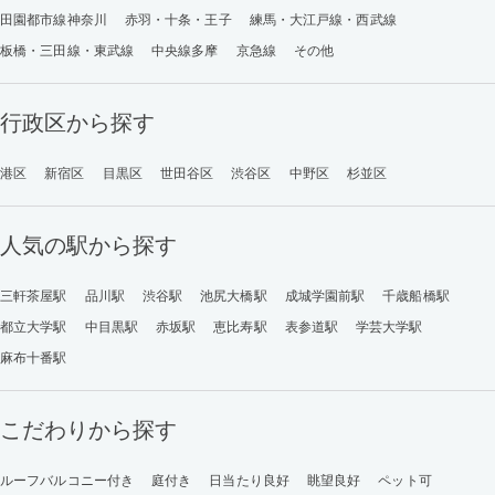
田園都市線神奈川
赤羽・十条・王子
練馬・大江戸線・西武線
板橋・三田線・東武線
中央線多摩
京急線
その他
行政区から探す
港区
新宿区
目黒区
世田谷区
渋谷区
中野区
杉並区
人気の駅から探す
三軒茶屋駅
品川駅
渋谷駅
池尻大橋駅
成城学園前駅
千歳船橋駅
都立大学駅
中目黒駅
赤坂駅
恵比寿駅
表参道駅
学芸大学駅
麻布十番駅
こだわりから探す
ルーフバルコニー付き
庭付き
日当たり良好
眺望良好
ペット可