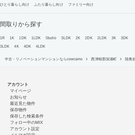
ひとり暮らし向け
ふたり暮らし向け
ファミリー向け
間取りから探す
1R
1K
1DK
1LDK
Studio
SLDK
2K
2DK
2LDK
3K
3DK
3LDK
4K
4DK
4LDK
中古・リノベーションマンションならcowcamo
西津軽郡深浦町
陸奥
アカウント
マイページ
お知らせ
最近見た物件
保存物件
保存した検索条件
フォロー中のMIX
アカウント設定
メルマガ設定