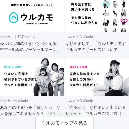
ウルカモ｜TOPページ
ウルカモ公式note
売り出し前の住まいと出会える、
はじめまして、「ウルカモ」です -
中古不動産のソーシャルマーケッ
ウルカモのサービスについて
ト
ウルカモ公式note
ウルカモ公式note
あなたの住まいを「買うかも」な
「売るかも」な住まいと出会いま
人を探してみませんか？ - ウルカ
せんか？ - ウルカモの使い方（買
モの使い方（売主さま向け）
主さま向け）
ウルカモトップを見る