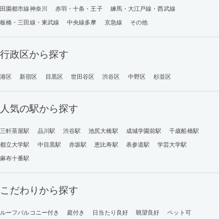
田園都市線神奈川
赤羽・十条・王子
練馬・大江戸線・西武線
板橋・三田線・東武線
中央線多摩
京急線
その他
行政区から探す
港区
新宿区
目黒区
世田谷区
渋谷区
中野区
杉並区
人気の駅から探す
三軒茶屋駅
品川駅
渋谷駅
池尻大橋駅
成城学園前駅
千歳船橋駅
都立大学駅
中目黒駅
赤坂駅
恵比寿駅
表参道駅
学芸大学駅
麻布十番駅
こだわりから探す
ルーフバルコニー付き
庭付き
日当たり良好
眺望良好
ペット可