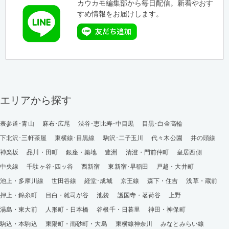
カウカモ編集部から毎日配信。新着やおす
すめ情報をお届けします。
エリアから探す
表参道･青山
麻布･広尾
渋谷･恵比寿･中目黒
目黒･白金高輪
下北沢･三軒茶屋
東横線･目黒線
駒沢･二子玉川
代々木公園
井の頭線
神楽坂
品川・田町
銀座・築地
豊洲
清澄・門前仲町
皇居西側
中央線
千駄ヶ谷･四ッ谷
西新宿
東新宿･早稲田
戸越・大井町
池上・多摩川線
世田谷線
経堂･成城
京王線
森下・住吉
浅草・蔵前
押上・錦糸町
目白・雑司が谷
池袋
護国寺・茗荷谷
上野
湯島・東大前
人形町・日本橋
谷根千・日暮里
神田・神保町
駒込・本駒込
東陽町・南砂町・大島
東横線神奈川
みなとみらい線