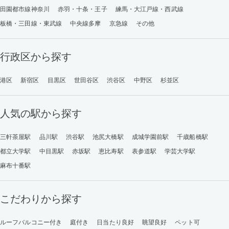
田園都市線神奈川
赤羽・十条・王子
練馬・大江戸線・西武線
板橋・三田線・東武線
中央線多摩
京急線
その他
行政区から探す
港区
新宿区
目黒区
世田谷区
渋谷区
中野区
杉並区
人気の駅から探す
三軒茶屋駅
品川駅
渋谷駅
池尻大橋駅
成城学園前駅
千歳船橋駅
都立大学駅
中目黒駅
赤坂駅
恵比寿駅
表参道駅
学芸大学駅
麻布十番駅
こだわりから探す
ルーフバルコニー付き
庭付き
日当たり良好
眺望良好
ペット可