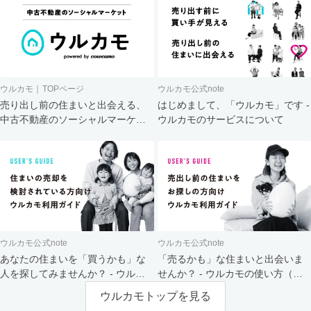
ウルカモ｜TOPページ
ウルカモ公式note
売り出し前の住まいと出会える、
はじめまして、「ウルカモ」です -
中古不動産のソーシャルマーケッ
ウルカモのサービスについて
ト
ウルカモ公式note
ウルカモ公式note
あなたの住まいを「買うかも」な
「売るかも」な住まいと出会いま
人を探してみませんか？ - ウルカ
せんか？ - ウルカモの使い方（買
モの使い方（売主さま向け）
主さま向け）
ウルカモトップを見る