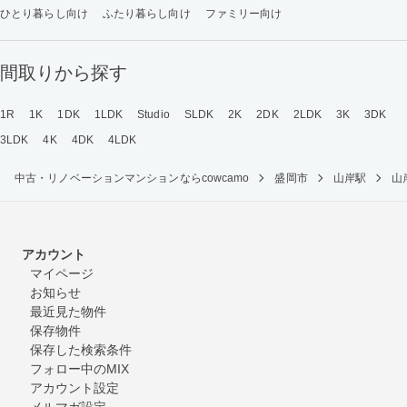
ひとり暮らし向け
ふたり暮らし向け
ファミリー向け
間取りから探す
1R
1K
1DK
1LDK
Studio
SLDK
2K
2DK
2LDK
3K
3DK
3LDK
4K
4DK
4LDK
中古・リノベーションマンションならcowcamo
盛岡市
山岸駅
山
アカウント
マイページ
お知らせ
最近見た物件
保存物件
保存した検索条件
フォロー中のMIX
アカウント設定
メルマガ設定