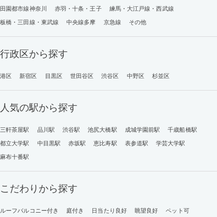
田園都市線神奈川
赤羽・十条・王子
練馬・大江戸線・西武線
板橋・三田線・東武線
中央線多摩
京急線
その他
行政区から探す
港区
新宿区
目黒区
世田谷区
渋谷区
中野区
杉並区
人気の駅から探す
三軒茶屋駅
品川駅
渋谷駅
池尻大橋駅
成城学園前駅
千歳船橋駅
都立大学駅
中目黒駅
赤坂駅
恵比寿駅
表参道駅
学芸大学駅
麻布十番駅
こだわりから探す
ルーフバルコニー付き
庭付き
日当たり良好
眺望良好
ペット可