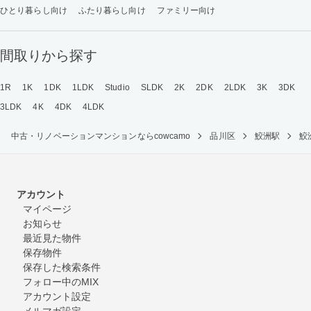
ひとり暮らし向け
ふたり暮らし向け
ファミリー向け
間取りから探す
1R
1K
1DK
1LDK
Studio
SLDK
2K
2DK
2LDK
3K
3DK
3LDK
4K
4DK
4LDK
中古・リノベーションマンションならcowcamo
品川区
鮫洲駅
鮫
アカウント
マイページ
お知らせ
最近見た物件
保存物件
保存した検索条件
フォロー中のMIX
アカウント設定
メルマガ設定