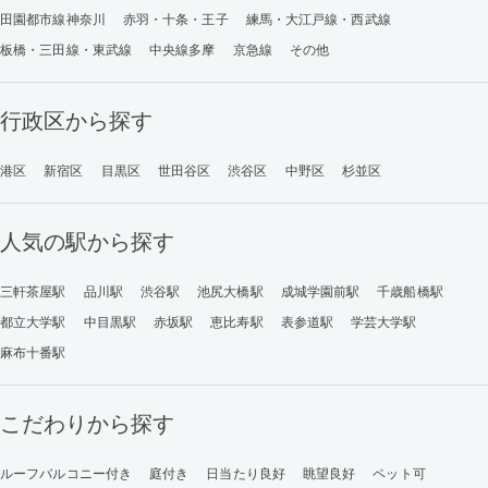
田園都市線神奈川
赤羽・十条・王子
練馬・大江戸線・西武線
板橋・三田線・東武線
中央線多摩
京急線
その他
行政区から探す
港区
新宿区
目黒区
世田谷区
渋谷区
中野区
杉並区
人気の駅から探す
三軒茶屋駅
品川駅
渋谷駅
池尻大橋駅
成城学園前駅
千歳船橋駅
都立大学駅
中目黒駅
赤坂駅
恵比寿駅
表参道駅
学芸大学駅
麻布十番駅
こだわりから探す
ルーフバルコニー付き
庭付き
日当たり良好
眺望良好
ペット可