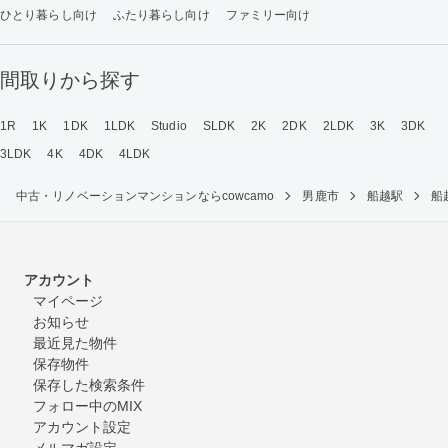
ひとり暮らし向け
ふたり暮らし向け
ファミリー向け
間取りから探す
1R
1K
1DK
1LDK
Studio
SLDK
2K
2DK
2LDK
3K
3DK
3LDK
4K
4DK
4LDK
中古・リノベーションマンションならcowcamo
男鹿市
船越駅
船
アカウント
マイページ
お知らせ
最近見た物件
保存物件
保存した検索条件
フォロー中のMIX
アカウント設定
メルマガ設定