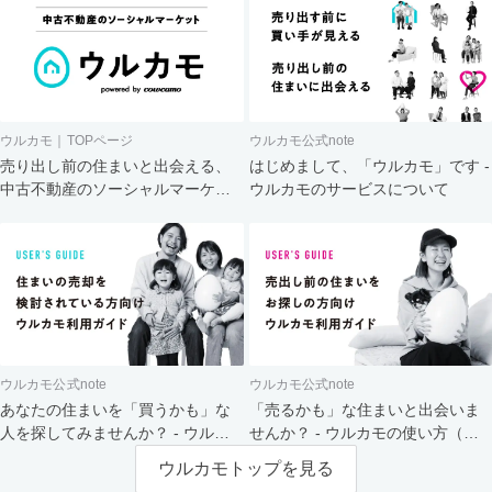
ウルカモ｜TOPページ
ウルカモ公式note
売り出し前の住まいと出会える、
はじめまして、「ウルカモ」です -
中古不動産のソーシャルマーケッ
ウルカモのサービスについて
ト
ウルカモ公式note
ウルカモ公式note
あなたの住まいを「買うかも」な
「売るかも」な住まいと出会いま
人を探してみませんか？ - ウルカ
せんか？ - ウルカモの使い方（買
モの使い方（売主さま向け）
主さま向け）
ウルカモトップを見る