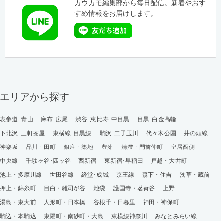
カウカモ編集部から毎日配信。新着やおす
すめ情報をお届けします。
エリアから探す
表参道･青山
麻布･広尾
渋谷･恵比寿･中目黒
目黒･白金高輪
下北沢･三軒茶屋
東横線･目黒線
駒沢･二子玉川
代々木公園
井の頭線
神楽坂
品川・田町
銀座・築地
豊洲
清澄・門前仲町
皇居西側
中央線
千駄ヶ谷･四ッ谷
西新宿
東新宿･早稲田
戸越・大井町
池上・多摩川線
世田谷線
経堂･成城
京王線
森下・住吉
浅草・蔵前
押上・錦糸町
目白・雑司が谷
池袋
護国寺・茗荷谷
上野
湯島・東大前
人形町・日本橋
谷根千・日暮里
神田・神保町
駒込・本駒込
東陽町・南砂町・大島
東横線神奈川
みなとみらい線