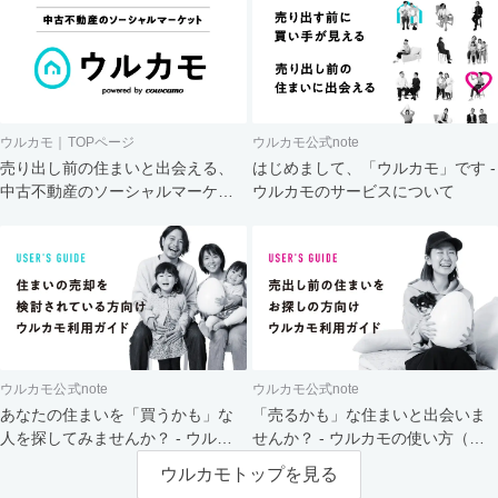
ウルカモ｜TOPページ
ウルカモ公式note
売り出し前の住まいと出会える、
はじめまして、「ウルカモ」です -
中古不動産のソーシャルマーケッ
ウルカモのサービスについて
ト
ウルカモ公式note
ウルカモ公式note
あなたの住まいを「買うかも」な
「売るかも」な住まいと出会いま
人を探してみませんか？ - ウルカ
せんか？ - ウルカモの使い方（買
モの使い方（売主さま向け）
主さま向け）
ウルカモトップを見る