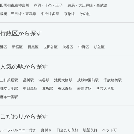
田園都市線神奈川
赤羽・十条・王子
練馬・大江戸線・西武線
板橋・三田線・東武線
中央線多摩
京急線
その他
行政区から探す
港区
新宿区
目黒区
世田谷区
渋谷区
中野区
杉並区
人気の駅から探す
三軒茶屋駅
品川駅
渋谷駅
池尻大橋駅
成城学園前駅
千歳船橋駅
都立大学駅
中目黒駅
赤坂駅
恵比寿駅
表参道駅
学芸大学駅
麻布十番駅
こだわりから探す
ルーフバルコニー付き
庭付き
日当たり良好
眺望良好
ペット可