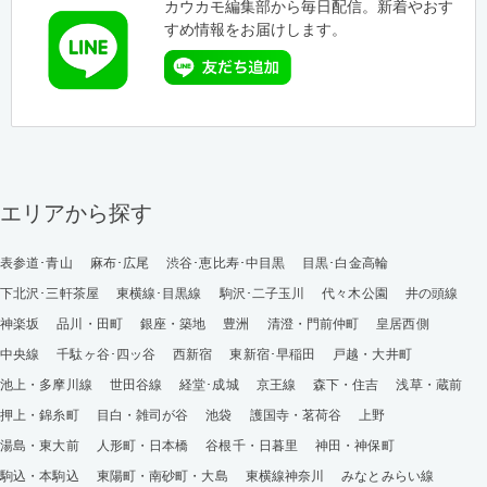
カウカモ編集部から毎日配信。新着やおす
すめ情報をお届けします。
エリアから探す
表参道･青山
麻布･広尾
渋谷･恵比寿･中目黒
目黒･白金高輪
下北沢･三軒茶屋
東横線･目黒線
駒沢･二子玉川
代々木公園
井の頭線
神楽坂
品川・田町
銀座・築地
豊洲
清澄・門前仲町
皇居西側
中央線
千駄ヶ谷･四ッ谷
西新宿
東新宿･早稲田
戸越・大井町
池上・多摩川線
世田谷線
経堂･成城
京王線
森下・住吉
浅草・蔵前
押上・錦糸町
目白・雑司が谷
池袋
護国寺・茗荷谷
上野
湯島・東大前
人形町・日本橋
谷根千・日暮里
神田・神保町
駒込・本駒込
東陽町・南砂町・大島
東横線神奈川
みなとみらい線