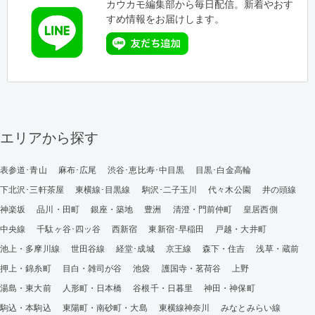
カウカモ編集部から毎日配信。新着やおす
すめ情報をお届けします。
エリアから探す
表参道･青山
麻布･広尾
渋谷･恵比寿･中目黒
目黒･白金高輪
下北沢･三軒茶屋
東横線･目黒線
駒沢･二子玉川
代々木公園
井の頭線
神楽坂
品川・田町
銀座・築地
豊洲
清澄・門前仲町
皇居西側
中央線
千駄ヶ谷･四ッ谷
西新宿
東新宿･早稲田
戸越・大井町
池上・多摩川線
世田谷線
経堂･成城
京王線
森下・住吉
浅草・蔵前
押上・錦糸町
目白・雑司が谷
池袋
護国寺・茗荷谷
上野
湯島・東大前
人形町・日本橋
谷根千・日暮里
神田・神保町
駒込・本駒込
東陽町・南砂町・大島
東横線神奈川
みなとみらい線