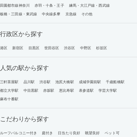
田園都市線神奈川
赤羽・十条・王子
練馬・大江戸線・西武線
板橋・三田線・東武線
中央線多摩
京急線
その他
行政区から探す
港区
新宿区
目黒区
世田谷区
渋谷区
中野区
杉並区
人気の駅から探す
三軒茶屋駅
品川駅
渋谷駅
池尻大橋駅
成城学園前駅
千歳船橋駅
都立大学駅
中目黒駅
赤坂駅
恵比寿駅
表参道駅
学芸大学駅
麻布十番駅
こだわりから探す
ルーフバルコニー付き
庭付き
日当たり良好
眺望良好
ペット可