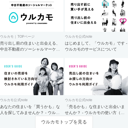
ウルカモ｜TOPページ
ウルカモ公式note
売り出し前の住まいと出会える、
はじめまして、「ウルカモ」です -
中古不動産のソーシャルマーケッ
ウルカモのサービスについて
ト
ウルカモ公式note
ウルカモ公式note
あなたの住まいを「買うかも」な
「売るかも」な住まいと出会いま
人を探してみませんか？ - ウルカ
せんか？ - ウルカモの使い方（買
モの使い方（売主さま向け）
主さま向け）
ウルカモトップを見る