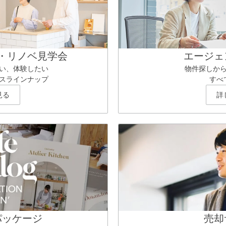
・リノベ見学会
エージェ
い、体験したい
物件探しか
スラインナップ
すべ
見る
詳
パッケージ
売却