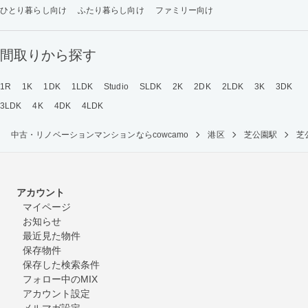
ひとり暮らし向け
ふたり暮らし向け
ファミリー向け
間取りから探す
1R
1K
1DK
1LDK
Studio
SLDK
2K
2DK
2LDK
3K
3DK
3LDK
4K
4DK
4LDK
中古・リノベーションマンションならcowcamo
港区
芝公園駅
芝
アカウント
マイページ
お知らせ
最近見た物件
保存物件
保存した検索条件
フォロー中のMIX
アカウント設定
メルマガ設定