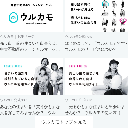
ウルカモ｜TOPページ
ウルカモ公式note
売り出し前の住まいと出会える、
はじめまして、「ウルカモ」です -
中古不動産のソーシャルマーケッ
ウルカモのサービスについて
ト
ウルカモ公式note
ウルカモ公式note
あなたの住まいを「買うかも」な
「売るかも」な住まいと出会いま
人を探してみませんか？ - ウルカ
せんか？ - ウルカモの使い方（買
モの使い方（売主さま向け）
主さま向け）
ウルカモトップを見る