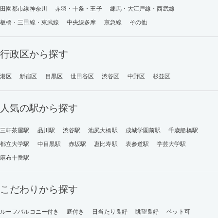
田園都市線神奈川
赤羽・十条・王子
練馬・大江戸線・西武線
板橋・三田線・東武線
中央線多摩
京急線
その他
行政区から探す
港区
新宿区
目黒区
世田谷区
渋谷区
中野区
杉並区
人気の駅から探す
三軒茶屋駅
品川駅
渋谷駅
池尻大橋駅
成城学園前駅
千歳船橋駅
都立大学駅
中目黒駅
赤坂駅
恵比寿駅
表参道駅
学芸大学駅
麻布十番駅
こだわりから探す
ルーフバルコニー付き
庭付き
日当たり良好
眺望良好
ペット可