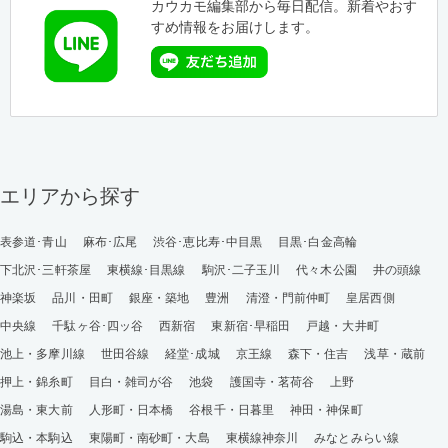
カウカモ編集部から毎日配信。新着やおす
すめ情報をお届けします。
エリアから探す
表参道･青山
麻布･広尾
渋谷･恵比寿･中目黒
目黒･白金高輪
下北沢･三軒茶屋
東横線･目黒線
駒沢･二子玉川
代々木公園
井の頭線
神楽坂
品川・田町
銀座・築地
豊洲
清澄・門前仲町
皇居西側
中央線
千駄ヶ谷･四ッ谷
西新宿
東新宿･早稲田
戸越・大井町
池上・多摩川線
世田谷線
経堂･成城
京王線
森下・住吉
浅草・蔵前
押上・錦糸町
目白・雑司が谷
池袋
護国寺・茗荷谷
上野
湯島・東大前
人形町・日本橋
谷根千・日暮里
神田・神保町
駒込・本駒込
東陽町・南砂町・大島
東横線神奈川
みなとみらい線