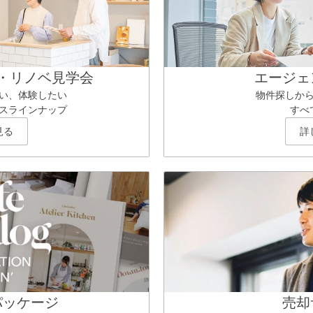
・リノベ見学会
エージェ
い、体験したい
物件探しか
スラインナップ
すべ
見る
詳
パッケージ
売却