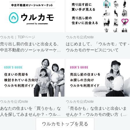
ウルカモ｜TOPページ
ウルカモ公式note
売り出し前の住まいと出会える、
はじめまして、「ウルカモ」です -
中古不動産のソーシャルマーケッ
ウルカモのサービスについて
ト
ウルカモ公式note
ウルカモ公式note
あなたの住まいを「買うかも」な
「売るかも」な住まいと出会いま
人を探してみませんか？ - ウルカ
せんか？ - ウルカモの使い方（買
モの使い方（売主さま向け）
主さま向け）
ウルカモトップを見る