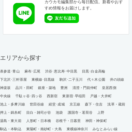
カウカモ編集部から毎日配信。新着やおす
すめ情報をお届けします。
エリアから探す
表参道･青山
麻布･広尾
渋谷･恵比寿･中目黒
目黒･白金高輪
下北沢･三軒茶屋
東横線･目黒線
駒沢･二子玉川
代々木公園
井の頭線
神楽坂
品川・田町
銀座・築地
豊洲
清澄・門前仲町
皇居西側
中央線
千駄ヶ谷･四ッ谷
西新宿
東新宿･早稲田
戸越・大井町
池上・多摩川線
世田谷線
経堂･成城
京王線
森下・住吉
浅草・蔵前
押上・錦糸町
目白・雑司が谷
池袋
護国寺・茗荷谷
上野
湯島・東大前
人形町・日本橋
谷根千・日暮里
神田・神保町
駒込・本駒込
東陽町・南砂町・大島
東横線神奈川
みなとみらい線