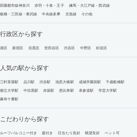
田園都市線神奈川
赤羽・十条・王子
練馬・大江戸線・西武線
板橋・三田線・東武線
中央線多摩
京急線
その他
行政区から探す
港区
新宿区
目黒区
世田谷区
渋谷区
中野区
杉並区
人気の駅から探す
三軒茶屋駅
品川駅
渋谷駅
池尻大橋駅
成城学園前駅
千歳船橋駅
都立大学駅
中目黒駅
赤坂駅
恵比寿駅
表参道駅
学芸大学駅
麻布十番駅
こだわりから探す
ルーフバルコニー付き
庭付き
日当たり良好
眺望良好
ペット可