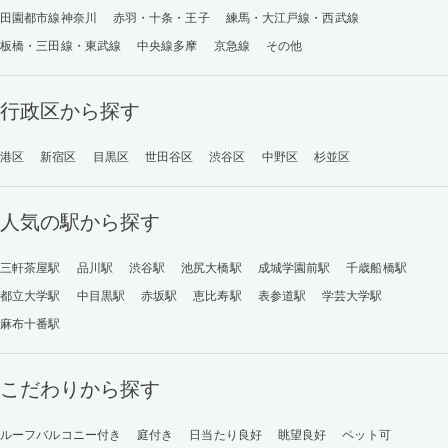
田園都市線神奈川
赤羽・十条・王子
練馬・大江戸線・西武線
板橋・三田線・東武線
中央線多摩
京急線
その他
行政区から探す
港区
新宿区
目黒区
世田谷区
渋谷区
中野区
杉並区
人気の駅から探す
三軒茶屋駅
品川駅
渋谷駅
池尻大橋駅
成城学園前駅
千歳船橋駅
都立大学駅
中目黒駅
赤坂駅
恵比寿駅
表参道駅
学芸大学駅
麻布十番駅
こだわりから探す
ルーフバルコニー付き
庭付き
日当たり良好
眺望良好
ペット可