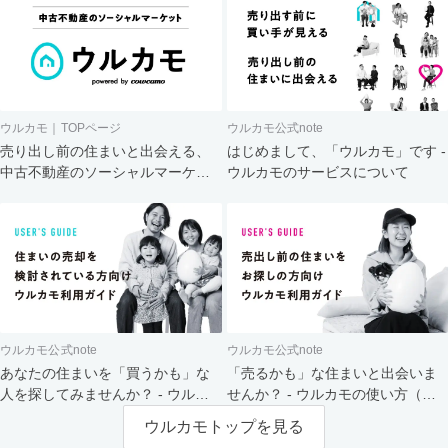
ウルカモ｜TOPページ
ウルカモ公式note
売り出し前の住まいと出会える、
はじめまして、「ウルカモ」です -
中古不動産のソーシャルマーケッ
ウルカモのサービスについて
ト
ウルカモ公式note
ウルカモ公式note
あなたの住まいを「買うかも」な
「売るかも」な住まいと出会いま
人を探してみませんか？ - ウルカ
せんか？ - ウルカモの使い方（買
モの使い方（売主さま向け）
主さま向け）
ウルカモトップを見る