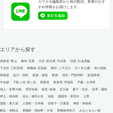
カウカモ編集部から毎日配信。新着やおす
すめ情報をお届けします。
エリアから探す
表参道･青山
麻布･広尾
渋谷･恵比寿･中目黒
目黒･白金高輪
下北沢･三軒茶屋
東横線･目黒線
駒沢･二子玉川
代々木公園
井の頭線
神楽坂
品川・田町
銀座・築地
豊洲
清澄・門前仲町
皇居西側
中央線
千駄ヶ谷･四ッ谷
西新宿
東新宿･早稲田
戸越・大井町
池上・多摩川線
世田谷線
経堂･成城
京王線
森下・住吉
浅草・蔵前
押上・錦糸町
目白・雑司が谷
池袋
護国寺・茗荷谷
上野
湯島・東大前
人形町・日本橋
谷根千・日暮里
神田・神保町
駒込・本駒込
東陽町・南砂町・大島
東横線神奈川
みなとみらい線