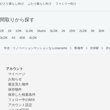
ひとり暮らし向け
ふたり暮らし向け
ファミリー向け
間取りから探す
1R
1K
1DK
1LDK
Studio
SLDK
2K
2DK
2LDK
3K
3DK
3LDK
4K
4DK
4LDK
中古・リノベーションマンションならcowcamo
青梅市
沢井駅
沢
アカウント
マイページ
お知らせ
最近見た物件
保存物件
保存した検索条件
フォロー中のMIX
アカウント設定
メルマガ設定