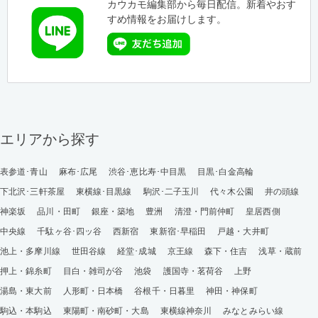
カウカモ編集部から毎日配信。新着やおす
すめ情報をお届けします。
エリアから探す
表参道･青山
麻布･広尾
渋谷･恵比寿･中目黒
目黒･白金高輪
下北沢･三軒茶屋
東横線･目黒線
駒沢･二子玉川
代々木公園
井の頭線
神楽坂
品川・田町
銀座・築地
豊洲
清澄・門前仲町
皇居西側
中央線
千駄ヶ谷･四ッ谷
西新宿
東新宿･早稲田
戸越・大井町
池上・多摩川線
世田谷線
経堂･成城
京王線
森下・住吉
浅草・蔵前
押上・錦糸町
目白・雑司が谷
池袋
護国寺・茗荷谷
上野
湯島・東大前
人形町・日本橋
谷根千・日暮里
神田・神保町
駒込・本駒込
東陽町・南砂町・大島
東横線神奈川
みなとみらい線