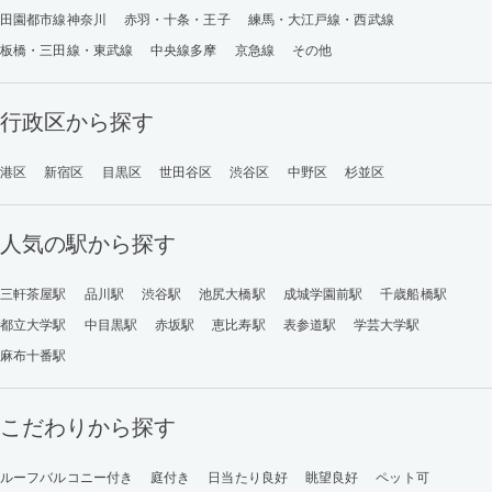
田園都市線神奈川
赤羽・十条・王子
練馬・大江戸線・西武線
板橋・三田線・東武線
中央線多摩
京急線
その他
行政区から探す
港区
新宿区
目黒区
世田谷区
渋谷区
中野区
杉並区
人気の駅から探す
三軒茶屋駅
品川駅
渋谷駅
池尻大橋駅
成城学園前駅
千歳船橋駅
都立大学駅
中目黒駅
赤坂駅
恵比寿駅
表参道駅
学芸大学駅
麻布十番駅
こだわりから探す
ルーフバルコニー付き
庭付き
日当たり良好
眺望良好
ペット可