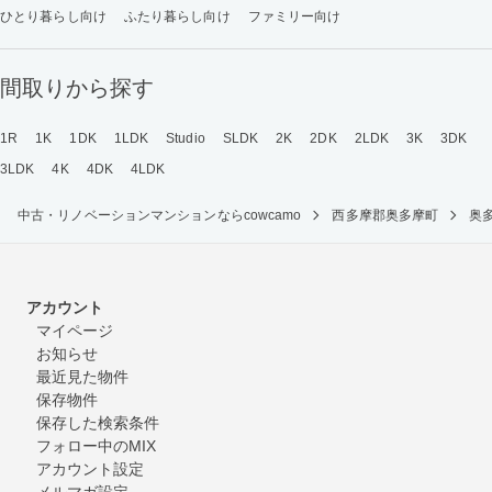
ひとり暮らし向け
ふたり暮らし向け
ファミリー向け
間取りから探す
1R
1K
1DK
1LDK
Studio
SLDK
2K
2DK
2LDK
3K
3DK
3LDK
4K
4DK
4LDK
中古・リノベーションマンションならcowcamo
西多摩郡奥多摩町
奥
アカウント
マイページ
お知らせ
最近見た物件
保存物件
保存した検索条件
フォロー中のMIX
アカウント設定
メルマガ設定