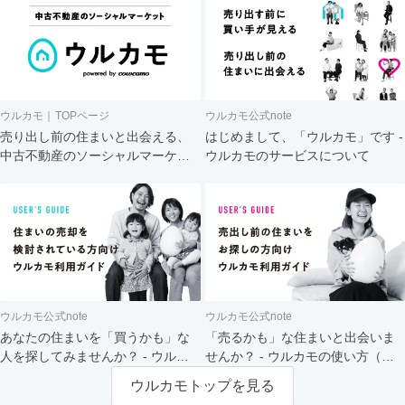
ウルカモ｜TOPページ
ウルカモ公式note
売り出し前の住まいと出会える、
はじめまして、「ウルカモ」です -
中古不動産のソーシャルマーケッ
ウルカモのサービスについて
ト
ウルカモ公式note
ウルカモ公式note
あなたの住まいを「買うかも」な
「売るかも」な住まいと出会いま
人を探してみませんか？ - ウルカ
せんか？ - ウルカモの使い方（買
モの使い方（売主さま向け）
主さま向け）
ウルカモトップを見る