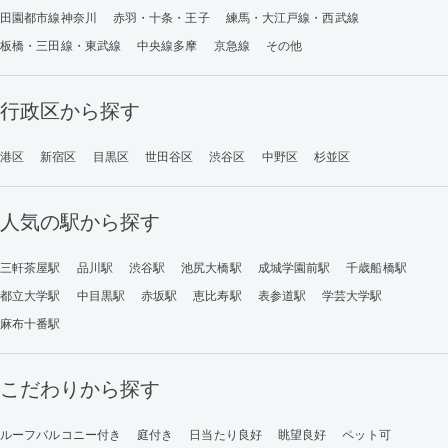
田園都市線神奈川
赤羽・十条・王子
練馬・大江戸線・西武線
板橋・三田線・東武線
中央線多摩
京急線
その他
行政区から探す
港区
新宿区
目黒区
世田谷区
渋谷区
中野区
杉並区
人気の駅から探す
三軒茶屋駅
品川駅
渋谷駅
池尻大橋駅
成城学園前駅
千歳船橋駅
都立大学駅
中目黒駅
赤坂駅
恵比寿駅
表参道駅
学芸大学駅
麻布十番駅
こだわりから探す
ルーフバルコニー付き
庭付き
日当たり良好
眺望良好
ペット可