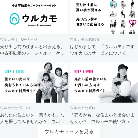
ウルカモ｜TOPページ
ウルカモ公式note
売り出し前の住まいと出会える、
はじめまして、「ウルカモ」です -
中古不動産のソーシャルマーケッ
ウルカモのサービスについて
ト
ウルカモ公式note
ウルカモ公式note
あなたの住まいを「買うかも」な
「売るかも」な住まいと出会いま
人を探してみませんか？ - ウルカ
せんか？ - ウルカモの使い方（買
モの使い方（売主さま向け）
主さま向け）
ウルカモトップを見る