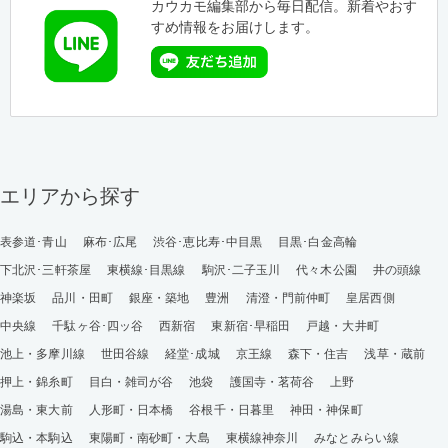
カウカモ編集部から毎日配信。新着やおす
すめ情報をお届けします。
エリアから探す
表参道･青山
麻布･広尾
渋谷･恵比寿･中目黒
目黒･白金高輪
下北沢･三軒茶屋
東横線･目黒線
駒沢･二子玉川
代々木公園
井の頭線
神楽坂
品川・田町
銀座・築地
豊洲
清澄・門前仲町
皇居西側
中央線
千駄ヶ谷･四ッ谷
西新宿
東新宿･早稲田
戸越・大井町
池上・多摩川線
世田谷線
経堂･成城
京王線
森下・住吉
浅草・蔵前
押上・錦糸町
目白・雑司が谷
池袋
護国寺・茗荷谷
上野
湯島・東大前
人形町・日本橋
谷根千・日暮里
神田・神保町
駒込・本駒込
東陽町・南砂町・大島
東横線神奈川
みなとみらい線