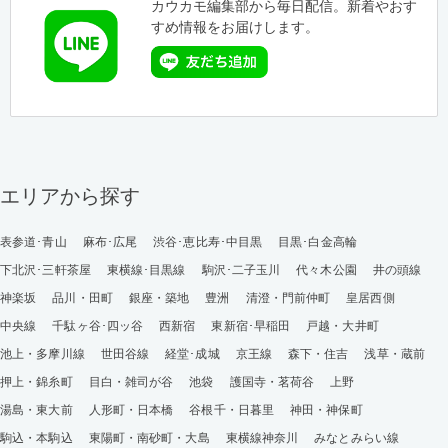
カウカモ編集部から毎日配信。新着やおす
すめ情報をお届けします。
エリアから探す
表参道･青山
麻布･広尾
渋谷･恵比寿･中目黒
目黒･白金高輪
下北沢･三軒茶屋
東横線･目黒線
駒沢･二子玉川
代々木公園
井の頭線
神楽坂
品川・田町
銀座・築地
豊洲
清澄・門前仲町
皇居西側
中央線
千駄ヶ谷･四ッ谷
西新宿
東新宿･早稲田
戸越・大井町
池上・多摩川線
世田谷線
経堂･成城
京王線
森下・住吉
浅草・蔵前
押上・錦糸町
目白・雑司が谷
池袋
護国寺・茗荷谷
上野
湯島・東大前
人形町・日本橋
谷根千・日暮里
神田・神保町
駒込・本駒込
東陽町・南砂町・大島
東横線神奈川
みなとみらい線