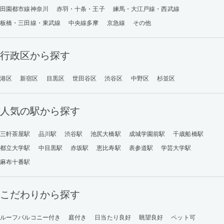
田園都市線神奈川
赤羽・十条・王子
練馬・大江戸線・西武線
板橋・三田線・東武線
中央線多摩
京急線
その他
行政区から探す
港区
新宿区
目黒区
世田谷区
渋谷区
中野区
杉並区
人気の駅から探す
三軒茶屋駅
品川駅
渋谷駅
池尻大橋駅
成城学園前駅
千歳船橋駅
都立大学駅
中目黒駅
赤坂駅
恵比寿駅
表参道駅
学芸大学駅
麻布十番駅
こだわりから探す
ルーフバルコニー付き
庭付き
日当たり良好
眺望良好
ペット可