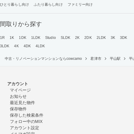
ひとり暮らし向け
ふたり暮らし向け
ファミリー向け
間取りから探す
1R
1K
1DK
1LDK
Studio
SLDK
2K
2DK
2LDK
3K
3DK
3LDK
4K
4DK
4LDK
中古・リノベーションマンションならcowcamo
君津市
平山駅
平
アカウント
マイページ
お知らせ
最近見た物件
保存物件
保存した検索条件
フォロー中のMIX
アカウント設定
メルマガ設定