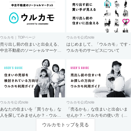
ウルカモ｜TOPページ
ウルカモ公式note
売り出し前の住まいと出会える、
はじめまして、「ウルカモ」です -
中古不動産のソーシャルマーケッ
ウルカモのサービスについて
ト
ウルカモ公式note
ウルカモ公式note
あなたの住まいを「買うかも」な
「売るかも」な住まいと出会いま
人を探してみませんか？ - ウルカ
せんか？ - ウルカモの使い方（買
モの使い方（売主さま向け）
主さま向け）
ウルカモトップを見る