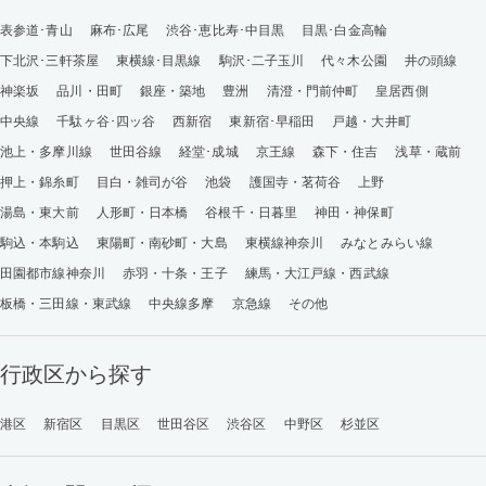
表参道･青山
麻布･広尾
渋谷･恵比寿･中目黒
目黒･白金高輪
下北沢･三軒茶屋
東横線･目黒線
駒沢･二子玉川
代々木公園
井の頭線
神楽坂
品川・田町
銀座・築地
豊洲
清澄・門前仲町
皇居西側
中央線
千駄ヶ谷･四ッ谷
西新宿
東新宿･早稲田
戸越・大井町
池上・多摩川線
世田谷線
経堂･成城
京王線
森下・住吉
浅草・蔵前
押上・錦糸町
目白・雑司が谷
池袋
護国寺・茗荷谷
上野
湯島・東大前
人形町・日本橋
谷根千・日暮里
神田・神保町
駒込・本駒込
東陽町・南砂町・大島
東横線神奈川
みなとみらい線
田園都市線神奈川
赤羽・十条・王子
練馬・大江戸線・西武線
板橋・三田線・東武線
中央線多摩
京急線
その他
行政区から探す
港区
新宿区
目黒区
世田谷区
渋谷区
中野区
杉並区