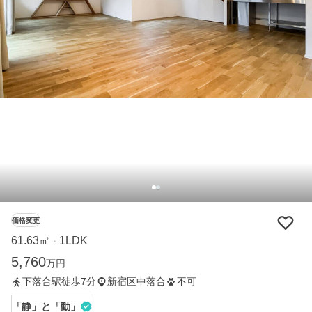
価格変更
61.63㎡
1LDK
・
5,760
万円
下落合駅徒歩7分
新宿区中落合
不可
「静」と「動」