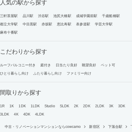
人気の駅から探す
三軒茶屋駅
品川駅
渋谷駅
池尻大橋駅
成城学園前駅
千歳船橋駅
都立大学駅
中目黒駅
赤坂駅
恵比寿駅
表参道駅
学芸大学駅
麻布十番駅
こだわりから探す
ルーフバルコニー付き
庭付き
日当たり良好
眺望良好
ペット可
ひとり暮らし向け
ふたり暮らし向け
ファミリー向け
間取りから探す
1R
1K
1DK
1LDK
Studio
SLDK
2K
2DK
2LDK
3K
3DK
3LDK
4K
4DK
4LDK
中古・リノベーションマンションならcowcamo
新宿区
下落合駅