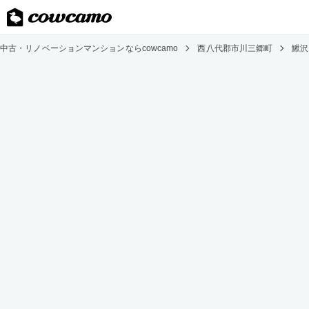
中古・リノベーションマンションならcowcamo
西八代郡市川三郷町
鰍沢