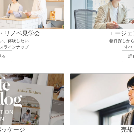
・リノベ見学会
エージェ
い、体験したい
物件探しか
スラインナップ
すべ
見る
詳
パッケージ
売却