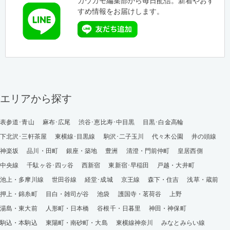
カウカモ編集部から毎日配信。新着やおす
すめ情報をお届けします。
エリアから探す
表参道･青山
麻布･広尾
渋谷･恵比寿･中目黒
目黒･白金高輪
下北沢･三軒茶屋
東横線･目黒線
駒沢･二子玉川
代々木公園
井の頭線
神楽坂
品川・田町
銀座・築地
豊洲
清澄・門前仲町
皇居西側
中央線
千駄ヶ谷･四ッ谷
西新宿
東新宿･早稲田
戸越・大井町
池上・多摩川線
世田谷線
経堂･成城
京王線
森下・住吉
浅草・蔵前
押上・錦糸町
目白・雑司が谷
池袋
護国寺・茗荷谷
上野
湯島・東大前
人形町・日本橋
谷根千・日暮里
神田・神保町
駒込・本駒込
東陽町・南砂町・大島
東横線神奈川
みなとみらい線