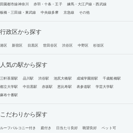
田園都市線神奈川
赤羽・十条・王子
練馬・大江戸線・西武線
板橋・三田線・東武線
中央線多摩
京急線
その他
行政区から探す
港区
新宿区
目黒区
世田谷区
渋谷区
中野区
杉並区
人気の駅から探す
三軒茶屋駅
品川駅
渋谷駅
池尻大橋駅
成城学園前駅
千歳船橋駅
都立大学駅
中目黒駅
赤坂駅
恵比寿駅
表参道駅
学芸大学駅
麻布十番駅
こだわりから探す
ルーフバルコニー付き
庭付き
日当たり良好
眺望良好
ペット可