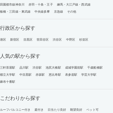
田園都市線神奈川
赤羽・十条・王子
練馬・大江戸線・西武線
板橋・三田線・東武線
中央線多摩
京急線
その他
行政区から探す
港区
新宿区
目黒区
世田谷区
渋谷区
中野区
杉並区
人気の駅から探す
三軒茶屋駅
品川駅
渋谷駅
池尻大橋駅
成城学園前駅
千歳船橋駅
都立大学駅
中目黒駅
赤坂駅
恵比寿駅
表参道駅
学芸大学駅
麻布十番駅
こだわりから探す
ルーフバルコニー付き
庭付き
日当たり良好
眺望良好
ペット可