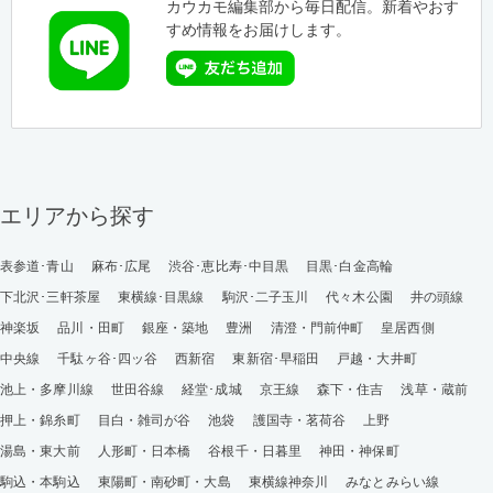
カウカモ編集部から毎日配信。新着やおす
すめ情報をお届けします。
エリアから探す
表参道･青山
麻布･広尾
渋谷･恵比寿･中目黒
目黒･白金高輪
下北沢･三軒茶屋
東横線･目黒線
駒沢･二子玉川
代々木公園
井の頭線
神楽坂
品川・田町
銀座・築地
豊洲
清澄・門前仲町
皇居西側
中央線
千駄ヶ谷･四ッ谷
西新宿
東新宿･早稲田
戸越・大井町
池上・多摩川線
世田谷線
経堂･成城
京王線
森下・住吉
浅草・蔵前
押上・錦糸町
目白・雑司が谷
池袋
護国寺・茗荷谷
上野
湯島・東大前
人形町・日本橋
谷根千・日暮里
神田・神保町
駒込・本駒込
東陽町・南砂町・大島
東横線神奈川
みなとみらい線