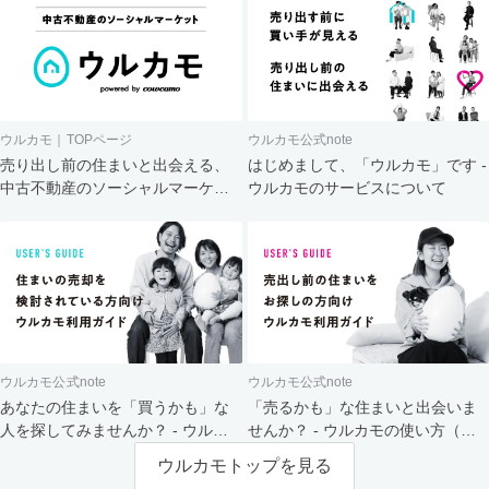
ウルカモ｜TOPページ
ウルカモ公式note
売り出し前の住まいと出会える、
はじめまして、「ウルカモ」です -
中古不動産のソーシャルマーケッ
ウルカモのサービスについて
ト
ウルカモ公式note
ウルカモ公式note
あなたの住まいを「買うかも」な
「売るかも」な住まいと出会いま
人を探してみませんか？ - ウルカ
せんか？ - ウルカモの使い方（買
モの使い方（売主さま向け）
主さま向け）
ウルカモトップを見る