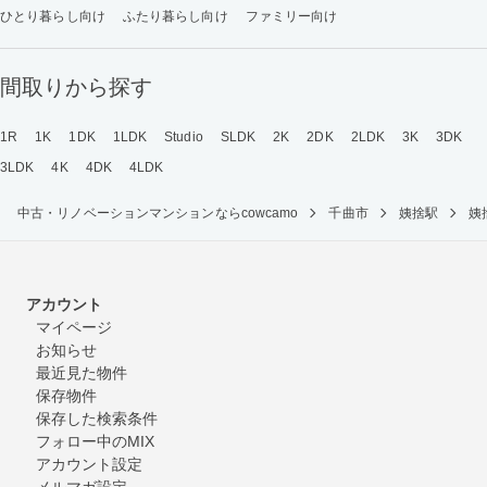
ひとり暮らし向け
ふたり暮らし向け
ファミリー向け
間取りから探す
1R
1K
1DK
1LDK
Studio
SLDK
2K
2DK
2LDK
3K
3DK
3LDK
4K
4DK
4LDK
中古・リノベーションマンションならcowcamo
千曲市
姨捨駅
姨
アカウント
マイページ
お知らせ
最近見た物件
保存物件
保存した検索条件
フォロー中のMIX
アカウント設定
メルマガ設定