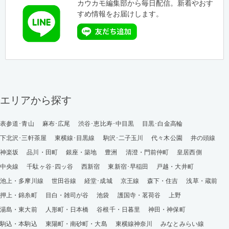
カウカモ編集部から毎日配信。新着やおす
すめ情報をお届けします。
エリアから探す
表参道･青山
麻布･広尾
渋谷･恵比寿･中目黒
目黒･白金高輪
下北沢･三軒茶屋
東横線･目黒線
駒沢･二子玉川
代々木公園
井の頭線
神楽坂
品川・田町
銀座・築地
豊洲
清澄・門前仲町
皇居西側
中央線
千駄ヶ谷･四ッ谷
西新宿
東新宿･早稲田
戸越・大井町
池上・多摩川線
世田谷線
経堂･成城
京王線
森下・住吉
浅草・蔵前
押上・錦糸町
目白・雑司が谷
池袋
護国寺・茗荷谷
上野
湯島・東大前
人形町・日本橋
谷根千・日暮里
神田・神保町
駒込・本駒込
東陽町・南砂町・大島
東横線神奈川
みなとみらい線