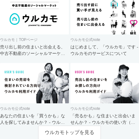
ウルカモ｜TOPページ
ウルカモ公式note
売り出し前の住まいと出会える、
はじめまして、「ウルカモ」です -
中古不動産のソーシャルマーケッ
ウルカモのサービスについて
ト
ウルカモ公式note
ウルカモ公式note
あなたの住まいを「買うかも」な
「売るかも」な住まいと出会いま
人を探してみませんか？ - ウルカ
せんか？ - ウルカモの使い方（買
モの使い方（売主さま向け）
主さま向け）
ウルカモトップを見る