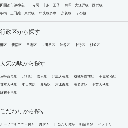
田園都市線神奈川
赤羽・十条・王子
練馬・大江戸線・西武線
板橋・三田線・東武線
中央線多摩
京急線
その他
行政区から探す
港区
新宿区
目黒区
世田谷区
渋谷区
中野区
杉並区
人気の駅から探す
三軒茶屋駅
品川駅
渋谷駅
池尻大橋駅
成城学園前駅
千歳船橋駅
都立大学駅
中目黒駅
赤坂駅
恵比寿駅
表参道駅
学芸大学駅
麻布十番駅
こだわりから探す
ルーフバルコニー付き
庭付き
日当たり良好
眺望良好
ペット可