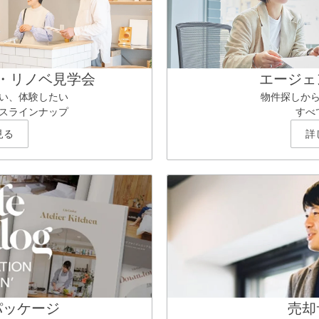
・リノベ見学会
エージェ
い、体験したい
物件探しか
スラインナップ
すべ
見る
詳
パッケージ
売却