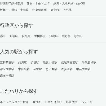
田園都市線神奈川
赤羽・十条・王子
練馬・大江戸線・西武線
板橋・三田線・東武線
中央線多摩
京急線
その他
行政区から探す
港区
新宿区
目黒区
世田谷区
渋谷区
中野区
杉並区
人気の駅から探す
三軒茶屋駅
品川駅
渋谷駅
池尻大橋駅
成城学園前駅
千歳船橋駅
都立大学駅
中目黒駅
赤坂駅
恵比寿駅
表参道駅
学芸大学駅
麻布十番駅
こだわりから探す
ルーフバルコニー付き
庭付き
日当たり良好
眺望良好
ペット可