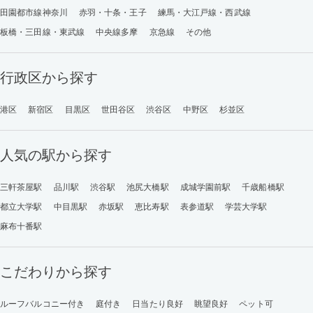
田園都市線神奈川
赤羽・十条・王子
練馬・大江戸線・西武線
板橋・三田線・東武線
中央線多摩
京急線
その他
行政区から探す
港区
新宿区
目黒区
世田谷区
渋谷区
中野区
杉並区
人気の駅から探す
三軒茶屋駅
品川駅
渋谷駅
池尻大橋駅
成城学園前駅
千歳船橋駅
都立大学駅
中目黒駅
赤坂駅
恵比寿駅
表参道駅
学芸大学駅
麻布十番駅
こだわりから探す
ルーフバルコニー付き
庭付き
日当たり良好
眺望良好
ペット可