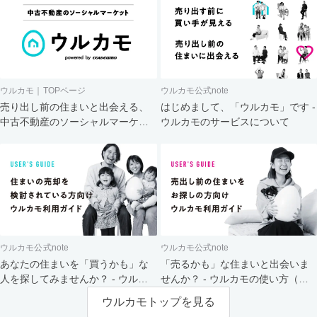
ウルカモ｜TOPページ
ウルカモ公式note
売り出し前の住まいと出会える、
はじめまして、「ウルカモ」です -
中古不動産のソーシャルマーケッ
ウルカモのサービスについて
ト
ウルカモ公式note
ウルカモ公式note
あなたの住まいを「買うかも」な
「売るかも」な住まいと出会いま
人を探してみませんか？ - ウルカ
せんか？ - ウルカモの使い方（買
モの使い方（売主さま向け）
主さま向け）
ウルカモトップを見る