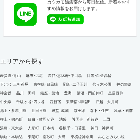
カウカモ編集部から毎日配信。新着やおす
すめ情報をお届けします。
エリアから探す
表参道･青山
麻布･広尾
渋谷･恵比寿･中目黒
目黒･白金高輪
下北沢･三軒茶屋
東横線･目黒線
駒沢･二子玉川
代々木公園
井の頭線
神楽坂
品川・田町
銀座・築地
豊洲
清澄・門前仲町
皇居西側
中央線
千駄ヶ谷･四ッ谷
西新宿
東新宿･早稲田
戸越・大井町
池上・多摩川線
世田谷線
経堂･成城
京王線
森下・住吉
浅草・蔵前
押上・錦糸町
目白・雑司が谷
池袋
護国寺・茗荷谷
上野
湯島・東大前
人形町・日本橋
谷根千・日暮里
神田・神保町
駒込・本駒込
東陽町・南砂町・大島
東横線神奈川
みなとみらい線