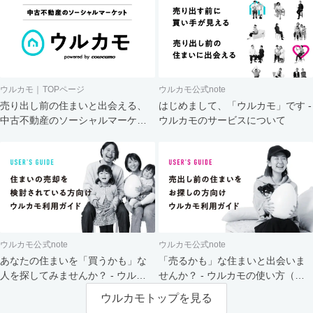
ウルカモ｜TOPページ
ウルカモ公式note
売り出し前の住まいと出会える、
はじめまして、「ウルカモ」です -
中古不動産のソーシャルマーケッ
ウルカモのサービスについて
ト
ウルカモ公式note
ウルカモ公式note
あなたの住まいを「買うかも」な
「売るかも」な住まいと出会いま
人を探してみませんか？ - ウルカ
せんか？ - ウルカモの使い方（買
モの使い方（売主さま向け）
主さま向け）
ウルカモトップを見る