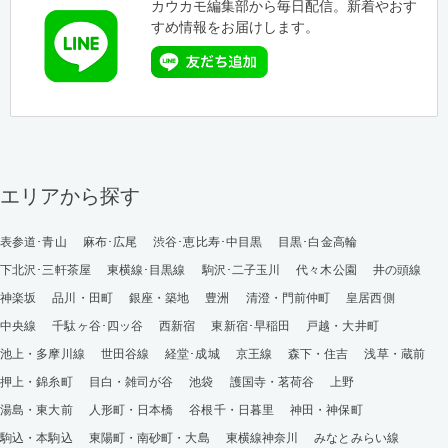
カウカモ編集部から毎日配信。新着やおす
すめ情報をお届けします。
エリアから探す
表参道･青山
麻布･広尾
渋谷･恵比寿･中目黒
目黒･白金高輪
下北沢･三軒茶屋
東横線･目黒線
駒沢･二子玉川
代々木公園
井の頭線
神楽坂
品川・田町
銀座・築地
豊洲
清澄・門前仲町
皇居西側
中央線
千駄ヶ谷･四ッ谷
西新宿
東新宿･早稲田
戸越・大井町
池上・多摩川線
世田谷線
経堂･成城
京王線
森下・住吉
浅草・蔵前
押上・錦糸町
目白・雑司が谷
池袋
護国寺・茗荷谷
上野
湯島・東大前
人形町・日本橋
谷根千・日暮里
神田・神保町
駒込・本駒込
東陽町・南砂町・大島
東横線神奈川
みなとみらい線