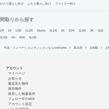
ひとり暮らし向け
ふたり暮らし向け
ファミリー向け
間取りから探す
1R
1K
1DK
1LDK
Studio
SLDK
2K
2DK
2LDK
3K
3DK
3LDK
4K
4DK
4LDK
中古・リノベーションマンションならcowcamo
高山市
上枝駅
上
アカウント
マイページ
お知らせ
最近見た物件
保存物件
保存した検索条件
フォロー中のMIX
アカウント設定
メルマガ設定