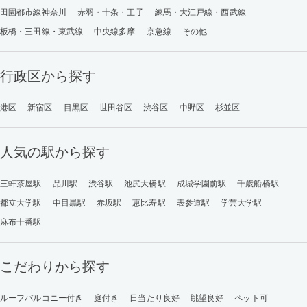
田園都市線神奈川
赤羽・十条・王子
練馬・大江戸線・西武線
板橋・三田線・東武線
中央線多摩
京急線
その他
行政区から探す
港区
新宿区
目黒区
世田谷区
渋谷区
中野区
杉並区
人気の駅から探す
三軒茶屋駅
品川駅
渋谷駅
池尻大橋駅
成城学園前駅
千歳船橋駅
都立大学駅
中目黒駅
赤坂駅
恵比寿駅
表参道駅
学芸大学駅
麻布十番駅
こだわりから探す
ルーフバルコニー付き
庭付き
日当たり良好
眺望良好
ペット可