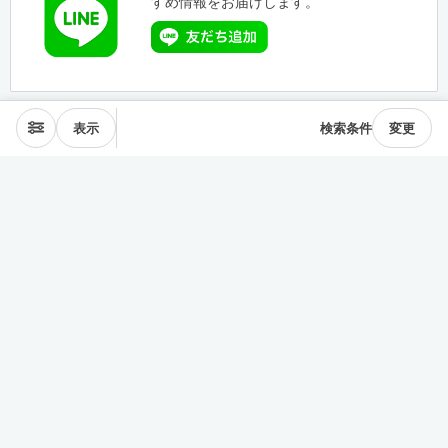
すめ情報をお届けします。
表示
検索条件
変更
エリアから探す
表参道･青山
麻布･広尾
渋谷･恵比寿･中目黒
目黒･白金高輪
下北沢･三軒茶屋
東横線･目黒線
駒沢･二子玉川
代々木公園
井の頭線
神楽坂
品川・田町
銀座・築地
豊洲
清澄・門前仲町
皇居西側
中央線
千駄ヶ谷･四ッ谷
西新宿
東新宿･早稲田
戸越・大井町
池上・多摩川線
世田谷線
経堂･成城
京王線
森下・住吉
浅草・蔵前
押上・錦糸町
目白・雑司が谷
池袋
護国寺・茗荷谷
上野
湯島・東大前
人形町・日本橋
谷根千・日暮里
神田・神保町
駒込・本駒込
東陽町・南砂町・大島
東横線神奈川
みなとみらい線
田園都市線神奈川
赤羽・十条・王子
練馬・大江戸線・西武線