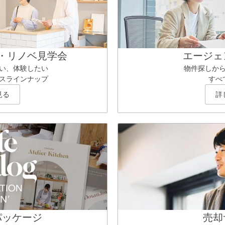
・リノベ見学会
エージェ
い、体験したい
物件探しか
スラインナップ
すべ
見る
詳
パッケージ
売却