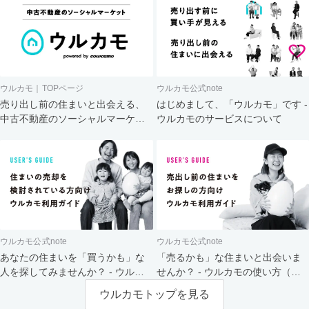
ウルカモ｜TOPページ
ウルカモ公式note
売り出し前の住まいと出会える、
はじめまして、「ウルカモ」です -
中古不動産のソーシャルマーケッ
ウルカモのサービスについて
ト
ウルカモ公式note
ウルカモ公式note
あなたの住まいを「買うかも」な
「売るかも」な住まいと出会いま
人を探してみませんか？ - ウルカ
せんか？ - ウルカモの使い方（買
モの使い方（売主さま向け）
主さま向け）
ウルカモトップを見る