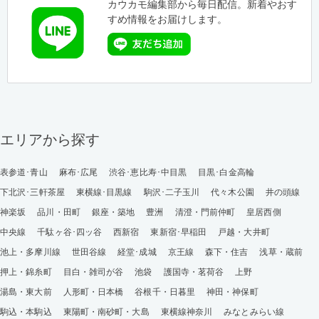
カウカモ編集部から毎日配信。新着やおす
すめ情報をお届けします。
エリアから探す
表参道･青山
麻布･広尾
渋谷･恵比寿･中目黒
目黒･白金高輪
下北沢･三軒茶屋
東横線･目黒線
駒沢･二子玉川
代々木公園
井の頭線
神楽坂
品川・田町
銀座・築地
豊洲
清澄・門前仲町
皇居西側
中央線
千駄ヶ谷･四ッ谷
西新宿
東新宿･早稲田
戸越・大井町
池上・多摩川線
世田谷線
経堂･成城
京王線
森下・住吉
浅草・蔵前
押上・錦糸町
目白・雑司が谷
池袋
護国寺・茗荷谷
上野
湯島・東大前
人形町・日本橋
谷根千・日暮里
神田・神保町
駒込・本駒込
東陽町・南砂町・大島
東横線神奈川
みなとみらい線