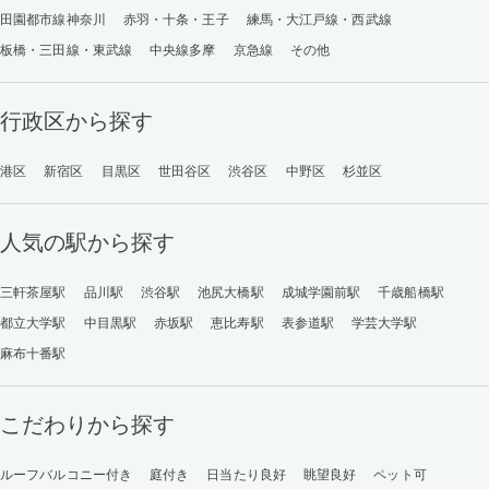
田園都市線神奈川
赤羽・十条・王子
練馬・大江戸線・西武線
板橋・三田線・東武線
中央線多摩
京急線
その他
行政区から探す
港区
新宿区
目黒区
世田谷区
渋谷区
中野区
杉並区
人気の駅から探す
三軒茶屋駅
品川駅
渋谷駅
池尻大橋駅
成城学園前駅
千歳船橋駅
都立大学駅
中目黒駅
赤坂駅
恵比寿駅
表参道駅
学芸大学駅
麻布十番駅
こだわりから探す
ルーフバルコニー付き
庭付き
日当たり良好
眺望良好
ペット可