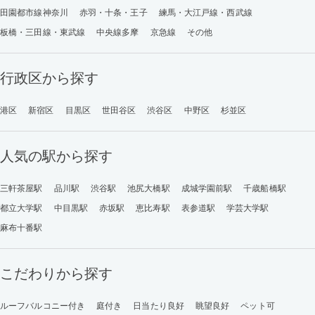
田園都市線神奈川
赤羽・十条・王子
練馬・大江戸線・西武線
板橋・三田線・東武線
中央線多摩
京急線
その他
行政区から探す
港区
新宿区
目黒区
世田谷区
渋谷区
中野区
杉並区
人気の駅から探す
三軒茶屋駅
品川駅
渋谷駅
池尻大橋駅
成城学園前駅
千歳船橋駅
都立大学駅
中目黒駅
赤坂駅
恵比寿駅
表参道駅
学芸大学駅
麻布十番駅
こだわりから探す
ルーフバルコニー付き
庭付き
日当たり良好
眺望良好
ペット可