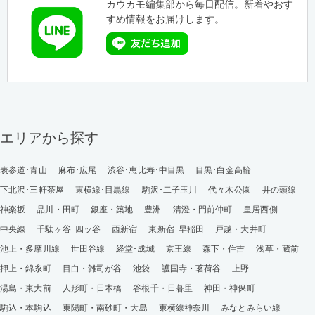
カウカモ編集部から毎日配信。新着やおす
すめ情報をお届けします。
エリアから探す
表参道･青山
麻布･広尾
渋谷･恵比寿･中目黒
目黒･白金高輪
下北沢･三軒茶屋
東横線･目黒線
駒沢･二子玉川
代々木公園
井の頭線
神楽坂
品川・田町
銀座・築地
豊洲
清澄・門前仲町
皇居西側
中央線
千駄ヶ谷･四ッ谷
西新宿
東新宿･早稲田
戸越・大井町
池上・多摩川線
世田谷線
経堂･成城
京王線
森下・住吉
浅草・蔵前
押上・錦糸町
目白・雑司が谷
池袋
護国寺・茗荷谷
上野
湯島・東大前
人形町・日本橋
谷根千・日暮里
神田・神保町
駒込・本駒込
東陽町・南砂町・大島
東横線神奈川
みなとみらい線