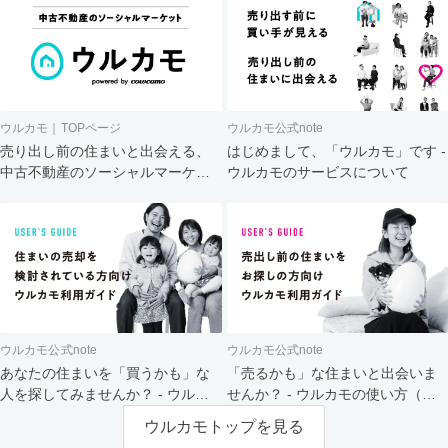
ウルカモ｜TOPページ
ウルカモ公式note
売り出し前の住まいと出会える、
はじめまして、「ウルカモ」です -
中古不動産のソーシャルマーケッ
ウルカモのサービスについて
ト
ウルカモ公式note
ウルカモ公式note
あなたの住まいを「買うかも」な
「売るかも」な住まいと出会いま
人を探してみませんか？ - ウルカ
せんか？ - ウルカモの使い方（買
モの使い方（売主さま向け）
主さま向け）
ウルカモトップを見る