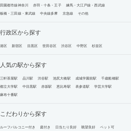
田園都市線神奈川
赤羽・十条・王子
練馬・大江戸線・西武線
板橋・三田線・東武線
中央線多摩
京急線
その他
行政区から探す
港区
新宿区
目黒区
世田谷区
渋谷区
中野区
杉並区
人気の駅から探す
三軒茶屋駅
品川駅
渋谷駅
池尻大橋駅
成城学園前駅
千歳船橋駅
都立大学駅
中目黒駅
赤坂駅
恵比寿駅
表参道駅
学芸大学駅
麻布十番駅
こだわりから探す
ルーフバルコニー付き
庭付き
日当たり良好
眺望良好
ペット可