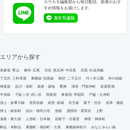
カウカモ編集部から毎日配信。新着やおす
すめ情報をお届けします。
エリアから探す
表参道･青山
麻布･広尾
渋谷･恵比寿･中目黒
目黒･白金高輪
下北沢･三軒茶屋
東横線･目黒線
駒沢･二子玉川
代々木公園
井の頭線
神楽坂
品川・田町
銀座・築地
豊洲
清澄・門前仲町
皇居西側
中央線
千駄ヶ谷･四ッ谷
西新宿
東新宿･早稲田
戸越・大井町
池上・多摩川線
世田谷線
経堂･成城
京王線
森下・住吉
浅草・蔵前
押上・錦糸町
目白・雑司が谷
池袋
護国寺・茗荷谷
上野
湯島・東大前
人形町・日本橋
谷根千・日暮里
神田・神保町
駒込・本駒込
東陽町・南砂町・大島
東横線神奈川
みなとみらい線