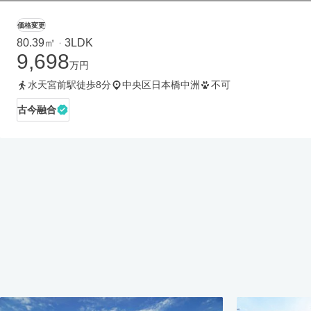
価格変更
80.39㎡
3LDK
・
9,698
万円
水天宮前駅徒歩8分
中央区日本橋中洲
不可
古今融合