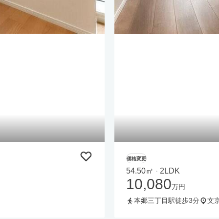
価格変更
54.50㎡
2LDK
・
10,080
万円
本郷三丁目駅徒歩3分
文