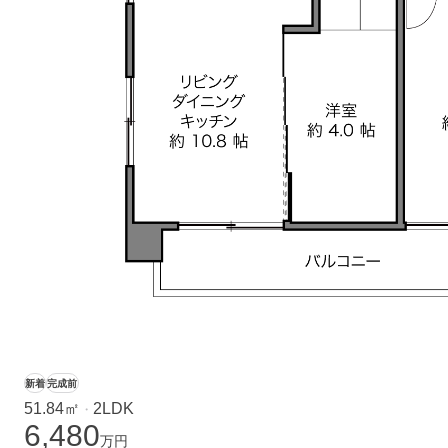
新着
完成前
51.84㎡
2LDK
・
6,480
万円