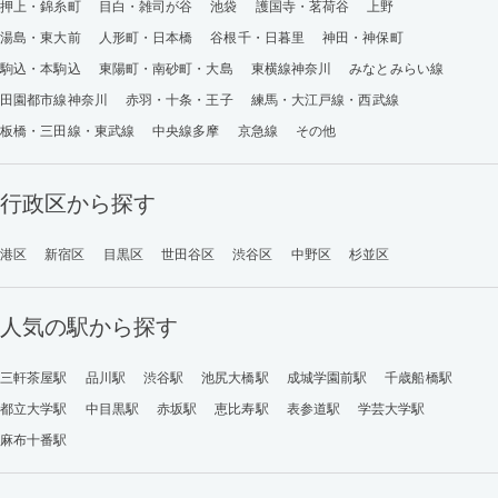
押上・錦糸町
目白・雑司が谷
池袋
護国寺・茗荷谷
上野
湯島・東大前
人形町・日本橋
谷根千・日暮里
神田・神保町
駒込・本駒込
東陽町・南砂町・大島
東横線神奈川
みなとみらい線
田園都市線神奈川
赤羽・十条・王子
練馬・大江戸線・西武線
板橋・三田線・東武線
中央線多摩
京急線
その他
行政区から探す
港区
新宿区
目黒区
世田谷区
渋谷区
中野区
杉並区
人気の駅から探す
三軒茶屋駅
品川駅
渋谷駅
池尻大橋駅
成城学園前駅
千歳船橋駅
都立大学駅
中目黒駅
赤坂駅
恵比寿駅
表参道駅
学芸大学駅
麻布十番駅