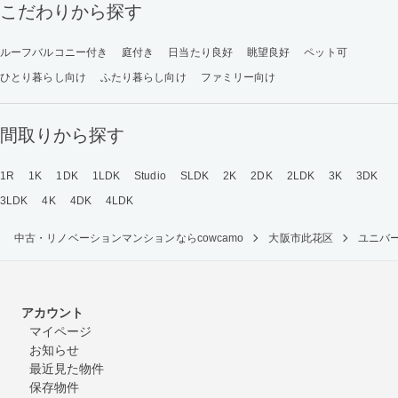
こだわりから探す
ルーフバルコニー付き
庭付き
日当たり良好
眺望良好
ペット可
ひとり暮らし向け
ふたり暮らし向け
ファミリー向け
間取りから探す
1R
1K
1DK
1LDK
Studio
SLDK
2K
2DK
2LDK
3K
3DK
3LDK
4K
4DK
4LDK
中古・リノベーションマンションならcowcamo
大阪市此花区
ユニバ
アカウント
マイページ
お知らせ
最近見た物件
保存物件