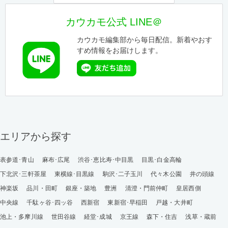
カウカモ公式 LINE＠
カウカモ編集部から毎日配信。新着やおす
すめ情報をお届けします。
エリアから探す
表参道･青山
麻布･広尾
渋谷･恵比寿･中目黒
目黒･白金高輪
下北沢･三軒茶屋
東横線･目黒線
駒沢･二子玉川
代々木公園
井の頭線
神楽坂
品川・田町
銀座・築地
豊洲
清澄・門前仲町
皇居西側
中央線
千駄ヶ谷･四ッ谷
西新宿
東新宿･早稲田
戸越・大井町
池上・多摩川線
世田谷線
経堂･成城
京王線
森下・住吉
浅草・蔵前