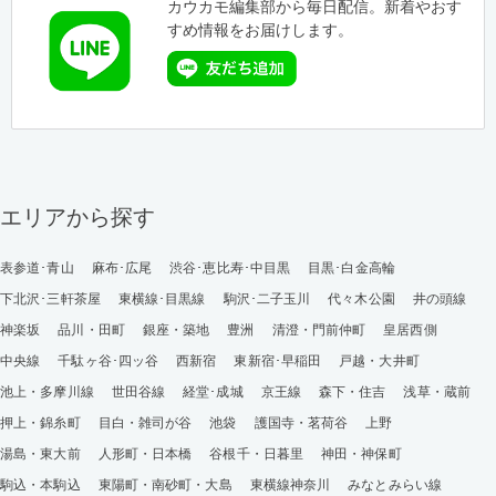
カウカモ編集部から毎日配信。新着やおす
すめ情報をお届けします。
エリアから探す
表参道･青山
麻布･広尾
渋谷･恵比寿･中目黒
目黒･白金高輪
下北沢･三軒茶屋
東横線･目黒線
駒沢･二子玉川
代々木公園
井の頭線
神楽坂
品川・田町
銀座・築地
豊洲
清澄・門前仲町
皇居西側
中央線
千駄ヶ谷･四ッ谷
西新宿
東新宿･早稲田
戸越・大井町
池上・多摩川線
世田谷線
経堂･成城
京王線
森下・住吉
浅草・蔵前
押上・錦糸町
目白・雑司が谷
池袋
護国寺・茗荷谷
上野
湯島・東大前
人形町・日本橋
谷根千・日暮里
神田・神保町
駒込・本駒込
東陽町・南砂町・大島
東横線神奈川
みなとみらい線