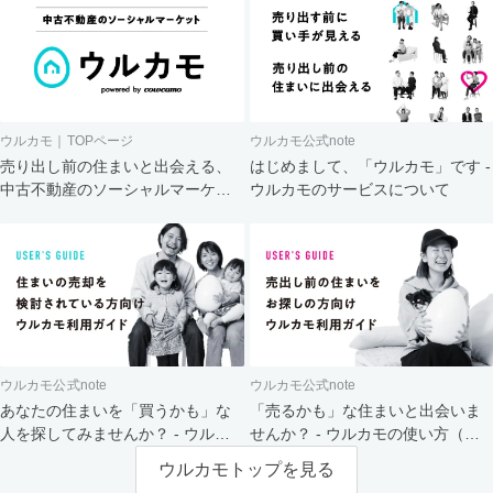
ウルカモ｜TOPページ
ウルカモ公式note
売り出し前の住まいと出会える、
はじめまして、「ウルカモ」です -
中古不動産のソーシャルマーケッ
ウルカモのサービスについて
ト
ウルカモ公式note
ウルカモ公式note
あなたの住まいを「買うかも」な
「売るかも」な住まいと出会いま
人を探してみませんか？ - ウルカ
せんか？ - ウルカモの使い方（買
モの使い方（売主さま向け）
主さま向け）
ウルカモトップを見る