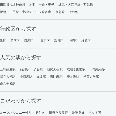
田園都市線神奈川
赤羽・十条・王子
練馬・大江戸線・西武線
板橋・三田線・東武線
中央線多摩
京急線
その他
行政区から探す
港区
新宿区
目黒区
世田谷区
渋谷区
中野区
杉並区
人気の駅から探す
三軒茶屋駅
品川駅
渋谷駅
池尻大橋駅
成城学園前駅
千歳船橋駅
都立大学駅
中目黒駅
赤坂駅
恵比寿駅
表参道駅
学芸大学駅
麻布十番駅
こだわりから探す
ルーフバルコニー付き
庭付き
日当たり良好
眺望良好
ペット可