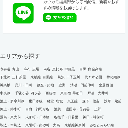
カウカモ編集部から毎日配信。新着やおす
すめ情報をお届けします。
エリアから探す
表参道･青山
麻布･広尾
渋谷･恵比寿･中目黒
目黒･白金高輪
下北沢･三軒茶屋
東横線･目黒線
駒沢･二子玉川
代々木公園
井の頭線
神楽坂
品川・田町
銀座・築地
豊洲
清澄・門前仲町
皇居西側
中央線
千駄ヶ谷･四ッ谷
西新宿
東新宿･早稲田
戸越・大井町
池上・多摩川線
世田谷線
経堂･成城
京王線
森下・住吉
浅草・蔵前
押上・錦糸町
目白・雑司が谷
池袋
護国寺・茗荷谷
上野
湯島・東大前
人形町・日本橋
谷根千・日暮里
神田・神保町
駒込・本駒込
東陽町・南砂町・大島
東横線神奈川
みなとみらい線