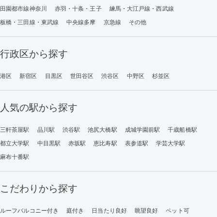
田園都市線神奈川
赤羽・十条・王子
練馬・大江戸線・西武線
板橋・三田線・東武線
中央線多摩
京急線
その他
行政区から探す
港区
新宿区
目黒区
世田谷区
渋谷区
中野区
杉並区
人気の駅から探す
三軒茶屋駅
品川駅
渋谷駅
池尻大橋駅
成城学園前駅
千歳船橋駅
都立大学駅
中目黒駅
赤坂駅
恵比寿駅
表参道駅
学芸大学駅
麻布十番駅
こだわりから探す
ルーフバルコニー付き
庭付き
日当たり良好
眺望良好
ペット可