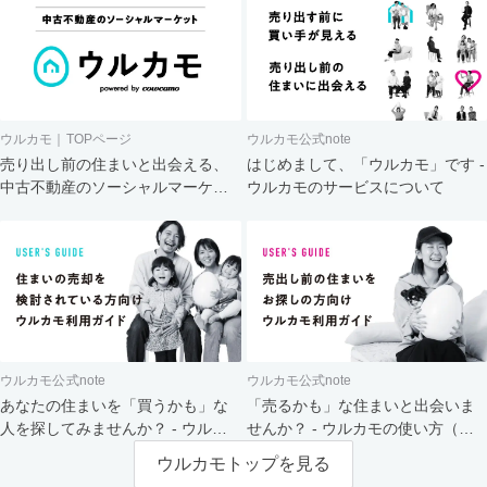
ウルカモ｜TOPページ
ウルカモ公式note
売り出し前の住まいと出会える、
はじめまして、「ウルカモ」です -
中古不動産のソーシャルマーケッ
ウルカモのサービスについて
ト
ウルカモ公式note
ウルカモ公式note
あなたの住まいを「買うかも」な
「売るかも」な住まいと出会いま
人を探してみませんか？ - ウルカ
せんか？ - ウルカモの使い方（買
モの使い方（売主さま向け）
主さま向け）
ウルカモトップを見る