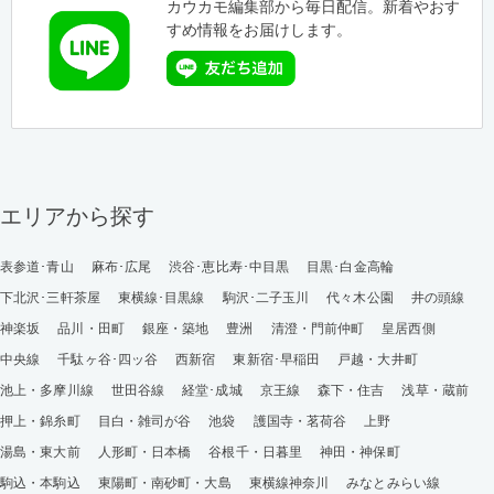
カウカモ編集部から毎日配信。新着やおす
すめ情報をお届けします。
エリアから探す
表参道･青山
麻布･広尾
渋谷･恵比寿･中目黒
目黒･白金高輪
下北沢･三軒茶屋
東横線･目黒線
駒沢･二子玉川
代々木公園
井の頭線
神楽坂
品川・田町
銀座・築地
豊洲
清澄・門前仲町
皇居西側
中央線
千駄ヶ谷･四ッ谷
西新宿
東新宿･早稲田
戸越・大井町
池上・多摩川線
世田谷線
経堂･成城
京王線
森下・住吉
浅草・蔵前
押上・錦糸町
目白・雑司が谷
池袋
護国寺・茗荷谷
上野
湯島・東大前
人形町・日本橋
谷根千・日暮里
神田・神保町
駒込・本駒込
東陽町・南砂町・大島
東横線神奈川
みなとみらい線