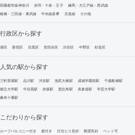
田園都市線神奈川
赤羽・十条・王子
練馬・大江戸線・西武線
板橋・三田線・東武線
中央線多摩
京急線
その他
行政区から探す
港区
新宿区
目黒区
世田谷区
渋谷区
中野区
杉並区
人気の駅から探す
三軒茶屋駅
品川駅
渋谷駅
池尻大橋駅
成城学園前駅
千歳船橋駅
都立大学駅
中目黒駅
赤坂駅
恵比寿駅
表参道駅
学芸大学駅
麻布十番駅
こだわりから探す
ルーフバルコニー付き
庭付き
日当たり良好
眺望良好
ペット可