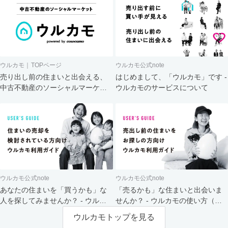
ウルカモ｜TOPページ
ウルカモ公式note
売り出し前の住まいと出会える、
はじめまして、「ウルカモ」です -
中古不動産のソーシャルマーケッ
ウルカモのサービスについて
ト
ウルカモ公式note
ウルカモ公式note
あなたの住まいを「買うかも」な
「売るかも」な住まいと出会いま
人を探してみませんか？ - ウルカ
せんか？ - ウルカモの使い方（買
モの使い方（売主さま向け）
主さま向け）
ウルカモトップを見る