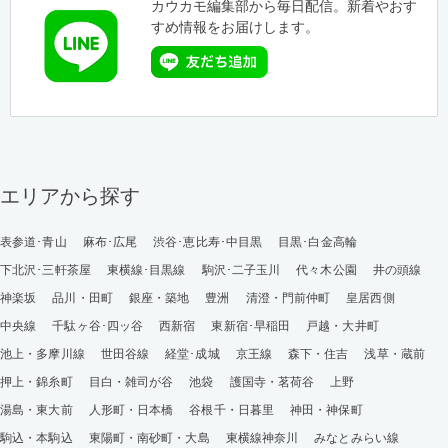
カウカモ編集部から毎日配信。新着やおす
すめ情報をお届けします。
エリアから探す
表参道･青山
麻布･広尾
渋谷･恵比寿･中目黒
目黒･白金高輪
下北沢･三軒茶屋
東横線･目黒線
駒沢･二子玉川
代々木公園
井の頭線
神楽坂
品川・田町
銀座・築地
豊洲
清澄・門前仲町
皇居西側
中央線
千駄ヶ谷･四ッ谷
西新宿
東新宿･早稲田
戸越・大井町
池上・多摩川線
世田谷線
経堂･成城
京王線
森下・住吉
浅草・蔵前
押上・錦糸町
目白・雑司が谷
池袋
護国寺・茗荷谷
上野
湯島・東大前
人形町・日本橋
谷根千・日暮里
神田・神保町
駒込・本駒込
東陽町・南砂町・大島
東横線神奈川
みなとみらい線