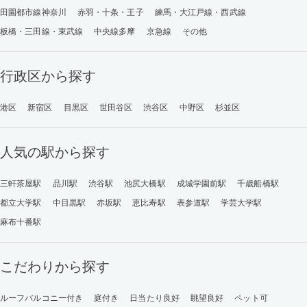
田園都市線神奈川
赤羽・十条・王子
練馬・大江戸線・西武線
板橋・三田線・東武線
中央線多摩
京急線
その他
行政区から探す
港区
新宿区
目黒区
世田谷区
渋谷区
中野区
杉並区
人気の駅から探す
三軒茶屋駅
品川駅
渋谷駅
池尻大橋駅
成城学園前駅
千歳船橋駅
都立大学駅
中目黒駅
赤坂駅
恵比寿駅
表参道駅
学芸大学駅
麻布十番駅
こだわりから探す
ルーフバルコニー付き
庭付き
日当たり良好
眺望良好
ペット可