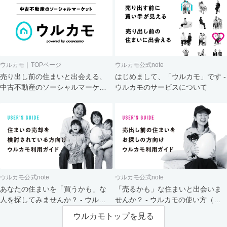
ウルカモ｜TOPページ
ウルカモ公式note
売り出し前の住まいと出会える、
はじめまして、「ウルカモ」です -
中古不動産のソーシャルマーケッ
ウルカモのサービスについて
ト
ウルカモ公式note
ウルカモ公式note
あなたの住まいを「買うかも」な
「売るかも」な住まいと出会いま
人を探してみませんか？ - ウルカ
せんか？ - ウルカモの使い方（買
モの使い方（売主さま向け）
主さま向け）
ウルカモトップを見る