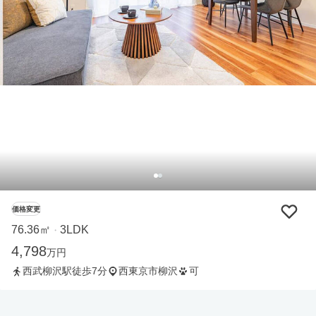
価格変更
76.36㎡
3LDK
・
4,798
万円
西武柳沢駅徒歩7分
西東京市柳沢
可