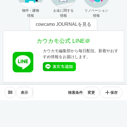
物件・建物
お金に関する
リノベーション
情報
情報
情報
cowcamo JOURNALを見る
カウカモ公式 LINE＠
カウカモ編集部から毎日配信。新着やおす
すめ情報をお届けします。
表示
検索条件
変更
保存
エリアから探す
表参道･青山
麻布･広尾
渋谷･恵比寿･中目黒
目黒･白金高輪
下北沢･三軒茶屋
東横線･目黒線
駒沢･二子玉川
代々木公園
井の頭線