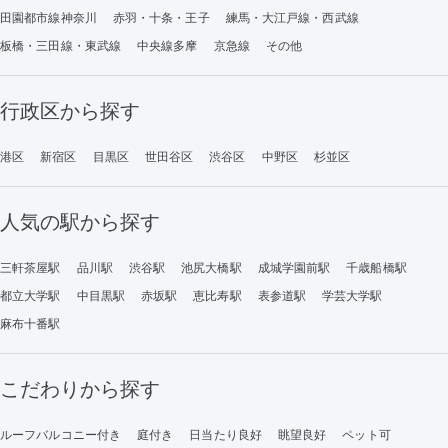
田園都市線神奈川
赤羽・十条・王子
練馬・大江戸線・西武線
板橋・三田線・東武線
中央線多摩
京急線
その他
行政区から探す
港区
新宿区
目黒区
世田谷区
渋谷区
中野区
杉並区
人気の駅から探す
三軒茶屋駅
品川駅
渋谷駅
池尻大橋駅
成城学園前駅
千歳船橋駅
都立大学駅
中目黒駅
赤坂駅
恵比寿駅
表参道駅
学芸大学駅
麻布十番駅
こだわりから探す
ルーフバルコニー付き
庭付き
日当たり良好
眺望良好
ペット可