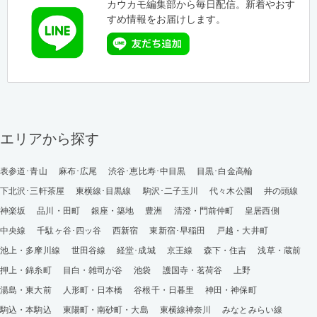
カウカモ編集部から毎日配信。新着やおす
すめ情報をお届けします。
エリアから探す
表参道･青山
麻布･広尾
渋谷･恵比寿･中目黒
目黒･白金高輪
下北沢･三軒茶屋
東横線･目黒線
駒沢･二子玉川
代々木公園
井の頭線
神楽坂
品川・田町
銀座・築地
豊洲
清澄・門前仲町
皇居西側
中央線
千駄ヶ谷･四ッ谷
西新宿
東新宿･早稲田
戸越・大井町
池上・多摩川線
世田谷線
経堂･成城
京王線
森下・住吉
浅草・蔵前
押上・錦糸町
目白・雑司が谷
池袋
護国寺・茗荷谷
上野
湯島・東大前
人形町・日本橋
谷根千・日暮里
神田・神保町
駒込・本駒込
東陽町・南砂町・大島
東横線神奈川
みなとみらい線