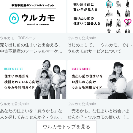
ウルカモ｜TOPページ
ウルカモ公式note
売り出し前の住まいと出会える、
はじめまして、「ウルカモ」です -
中古不動産のソーシャルマーケッ
ウルカモのサービスについて
ト
ウルカモ公式note
ウルカモ公式note
あなたの住まいを「買うかも」な
「売るかも」な住まいと出会いま
人を探してみませんか？ - ウルカ
せんか？ - ウルカモの使い方（買
モの使い方（売主さま向け）
主さま向け）
ウルカモトップを見る