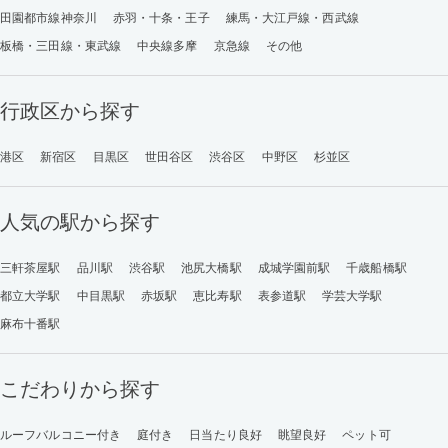
田園都市線神奈川
赤羽・十条・王子
練馬・大江戸線・西武線
板橋・三田線・東武線
中央線多摩
京急線
その他
行政区から探す
港区
新宿区
目黒区
世田谷区
渋谷区
中野区
杉並区
人気の駅から探す
三軒茶屋駅
品川駅
渋谷駅
池尻大橋駅
成城学園前駅
千歳船橋駅
都立大学駅
中目黒駅
赤坂駅
恵比寿駅
表参道駅
学芸大学駅
麻布十番駅
こだわりから探す
ルーフバルコニー付き
庭付き
日当たり良好
眺望良好
ペット可