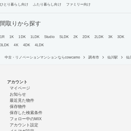
ひとり暮らし向け
ふたり暮らし向け
ファミリー向け
間取りから探す
1R
1K
1DK
1LDK
Studio
SLDK
2K
2DK
2LDK
3K
3DK
3LDK
4K
4DK
4LDK
中古・リノベーションマンションならcowcamo
調布市
仙川駅
仙
アカウント
マイページ
お知らせ
最近見た物件
保存物件
保存した検索条件
フォロー中のMIX
アカウント設定
メルマガ設定