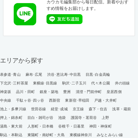
カウカモ編集部から毎日配信。新着やおす
すめ情報をお届けします。
エリアから探す
表参道･青山
麻布･広尾
渋谷･恵比寿･中目黒
目黒･白金高輪
下北沢･三軒茶屋
東横線･目黒線
駒沢･二子玉川
代々木公園
井の頭線
神楽坂
品川・田町
銀座・築地
豊洲
清澄・門前仲町
皇居西側
中央線
千駄ヶ谷･四ッ谷
西新宿
東新宿･早稲田
戸越・大井町
池上・多摩川線
世田谷線
経堂･成城
京王線
森下・住吉
浅草・蔵前
押上・錦糸町
目白・雑司が谷
池袋
護国寺・茗荷谷
上野
湯島・東大前
人形町・日本橋
谷根千・日暮里
神田・神保町
駒込・本駒込
東陽町・南砂町・大島
東横線神奈川
みなとみらい線