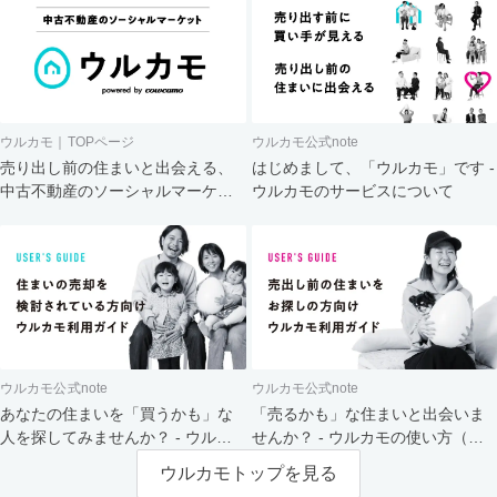
ウルカモ｜TOPページ
ウルカモ公式note
売り出し前の住まいと出会える、
はじめまして、「ウルカモ」です -
中古不動産のソーシャルマーケッ
ウルカモのサービスについて
ト
ウルカモ公式note
ウルカモ公式note
あなたの住まいを「買うかも」な
「売るかも」な住まいと出会いま
人を探してみませんか？ - ウルカ
せんか？ - ウルカモの使い方（買
モの使い方（売主さま向け）
主さま向け）
ウルカモトップを見る