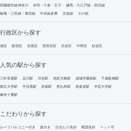
田園都市線神奈川
赤羽・十条・王子
練馬・大江戸線・西武線
板橋・三田線・東武線
中央線多摩
京急線
その他
行政区から探す
港区
新宿区
目黒区
世田谷区
渋谷区
中野区
杉並区
人気の駅から探す
三軒茶屋駅
品川駅
渋谷駅
池尻大橋駅
成城学園前駅
千歳船橋駅
都立大学駅
中目黒駅
赤坂駅
恵比寿駅
表参道駅
学芸大学駅
麻布十番駅
こだわりから探す
ルーフバルコニー付き
庭付き
日当たり良好
眺望良好
ペット可