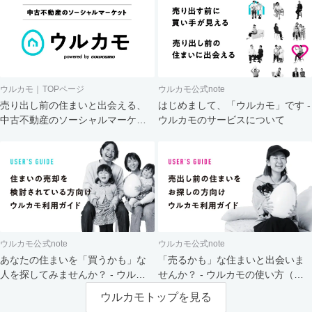
ウルカモ｜TOPページ
ウルカモ公式note
売り出し前の住まいと出会える、
はじめまして、「ウルカモ」です -
中古不動産のソーシャルマーケッ
ウルカモのサービスについて
ト
ウルカモ公式note
ウルカモ公式note
あなたの住まいを「買うかも」な
「売るかも」な住まいと出会いま
人を探してみませんか？ - ウルカ
せんか？ - ウルカモの使い方（買
モの使い方（売主さま向け）
主さま向け）
ウルカモトップを見る