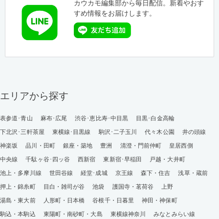
カウカモ編集部から毎日配信。新着やおす
すめ情報をお届けします。
エリアから探す
表参道･青山
麻布･広尾
渋谷･恵比寿･中目黒
目黒･白金高輪
下北沢･三軒茶屋
東横線･目黒線
駒沢･二子玉川
代々木公園
井の頭線
神楽坂
品川・田町
銀座・築地
豊洲
清澄・門前仲町
皇居西側
中央線
千駄ヶ谷･四ッ谷
西新宿
東新宿･早稲田
戸越・大井町
池上・多摩川線
世田谷線
経堂･成城
京王線
森下・住吉
浅草・蔵前
押上・錦糸町
目白・雑司が谷
池袋
護国寺・茗荷谷
上野
湯島・東大前
人形町・日本橋
谷根千・日暮里
神田・神保町
駒込・本駒込
東陽町・南砂町・大島
東横線神奈川
みなとみらい線