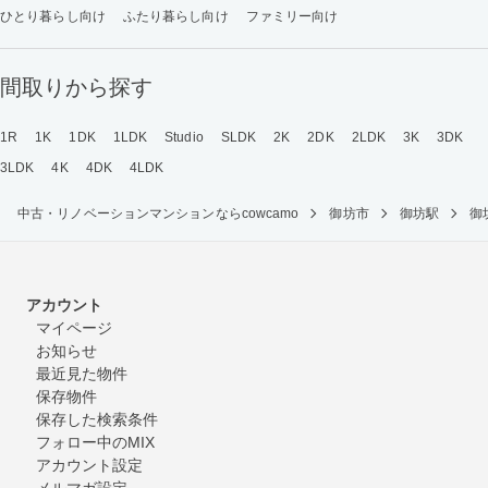
ひとり暮らし向け
ふたり暮らし向け
ファミリー向け
間取りから探す
1R
1K
1DK
1LDK
Studio
SLDK
2K
2DK
2LDK
3K
3DK
3LDK
4K
4DK
4LDK
中古・リノベーションマンションならcowcamo
御坊市
御坊駅
御
アカウント
マイページ
お知らせ
最近見た物件
保存物件
保存した検索条件
フォロー中のMIX
アカウント設定
メルマガ設定