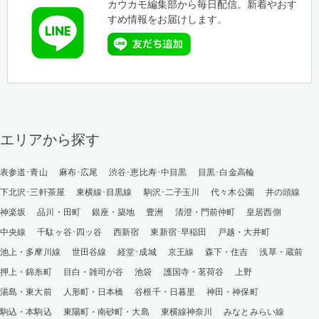
カウカモ編集部から毎日配信。新着やおす
すめ情報をお届けします。
エリアから探す
表参道･青山
麻布･広尾
渋谷･恵比寿･中目黒
目黒･白金高輪
下北沢･三軒茶屋
東横線･目黒線
駒沢･二子玉川
代々木公園
井の頭線
神楽坂
品川・田町
銀座・築地
豊洲
清澄・門前仲町
皇居西側
中央線
千駄ヶ谷･四ッ谷
西新宿
東新宿･早稲田
戸越・大井町
池上・多摩川線
世田谷線
経堂･成城
京王線
森下・住吉
浅草・蔵前
押上・錦糸町
目白・雑司が谷
池袋
護国寺・茗荷谷
上野
湯島・東大前
人形町・日本橋
谷根千・日暮里
神田・神保町
駒込・本駒込
東陽町・南砂町・大島
東横線神奈川
みなとみらい線