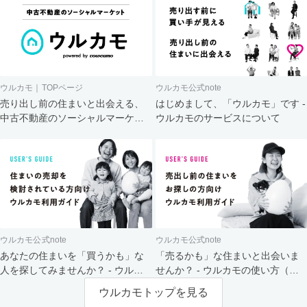
ウルカモ｜TOPページ
ウルカモ公式note
売り出し前の住まいと出会える、
はじめまして、「ウルカモ」です -
中古不動産のソーシャルマーケッ
ウルカモのサービスについて
ト
ウルカモ公式note
ウルカモ公式note
あなたの住まいを「買うかも」な
「売るかも」な住まいと出会いま
人を探してみませんか？ - ウルカ
せんか？ - ウルカモの使い方（買
モの使い方（売主さま向け）
主さま向け）
ウルカモトップを見る