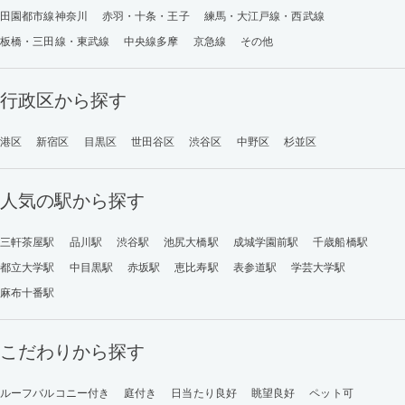
田園都市線神奈川
赤羽・十条・王子
練馬・大江戸線・西武線
板橋・三田線・東武線
中央線多摩
京急線
その他
行政区から探す
港区
新宿区
目黒区
世田谷区
渋谷区
中野区
杉並区
人気の駅から探す
三軒茶屋駅
品川駅
渋谷駅
池尻大橋駅
成城学園前駅
千歳船橋駅
都立大学駅
中目黒駅
赤坂駅
恵比寿駅
表参道駅
学芸大学駅
麻布十番駅
こだわりから探す
ルーフバルコニー付き
庭付き
日当たり良好
眺望良好
ペット可