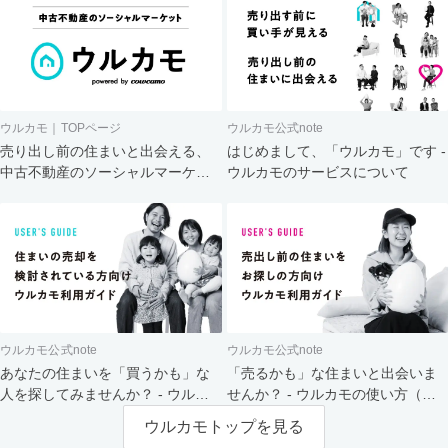
ウルカモ｜TOPページ
ウルカモ公式note
売り出し前の住まいと出会える、
はじめまして、「ウルカモ」です -
中古不動産のソーシャルマーケッ
ウルカモのサービスについて
ト
ウルカモ公式note
ウルカモ公式note
あなたの住まいを「買うかも」な
「売るかも」な住まいと出会いま
人を探してみませんか？ - ウルカ
せんか？ - ウルカモの使い方（買
モの使い方（売主さま向け）
主さま向け）
ウルカモトップを見る