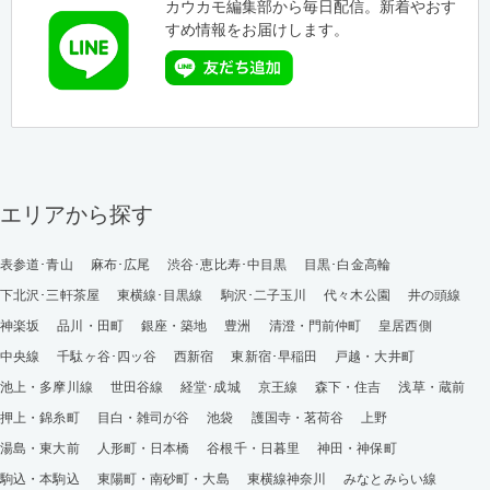
カウカモ編集部から毎日配信。新着やおす
すめ情報をお届けします。
エリアから探す
表参道･青山
麻布･広尾
渋谷･恵比寿･中目黒
目黒･白金高輪
下北沢･三軒茶屋
東横線･目黒線
駒沢･二子玉川
代々木公園
井の頭線
神楽坂
品川・田町
銀座・築地
豊洲
清澄・門前仲町
皇居西側
中央線
千駄ヶ谷･四ッ谷
西新宿
東新宿･早稲田
戸越・大井町
池上・多摩川線
世田谷線
経堂･成城
京王線
森下・住吉
浅草・蔵前
押上・錦糸町
目白・雑司が谷
池袋
護国寺・茗荷谷
上野
湯島・東大前
人形町・日本橋
谷根千・日暮里
神田・神保町
駒込・本駒込
東陽町・南砂町・大島
東横線神奈川
みなとみらい線