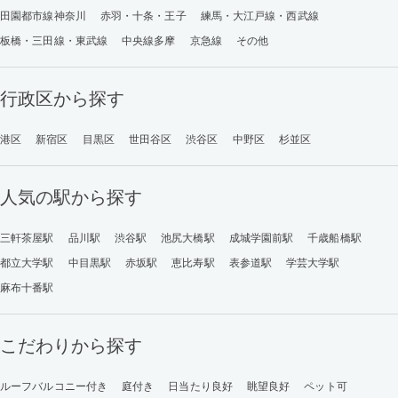
田園都市線神奈川
赤羽・十条・王子
練馬・大江戸線・西武線
板橋・三田線・東武線
中央線多摩
京急線
その他
行政区から探す
港区
新宿区
目黒区
世田谷区
渋谷区
中野区
杉並区
人気の駅から探す
三軒茶屋駅
品川駅
渋谷駅
池尻大橋駅
成城学園前駅
千歳船橋駅
都立大学駅
中目黒駅
赤坂駅
恵比寿駅
表参道駅
学芸大学駅
麻布十番駅
こだわりから探す
ルーフバルコニー付き
庭付き
日当たり良好
眺望良好
ペット可