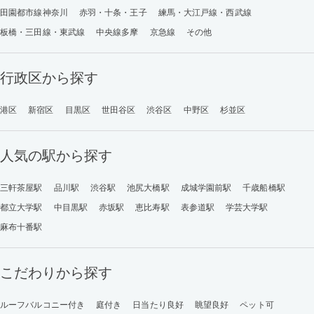
田園都市線神奈川
赤羽・十条・王子
練馬・大江戸線・西武線
板橋・三田線・東武線
中央線多摩
京急線
その他
行政区から探す
港区
新宿区
目黒区
世田谷区
渋谷区
中野区
杉並区
人気の駅から探す
三軒茶屋駅
品川駅
渋谷駅
池尻大橋駅
成城学園前駅
千歳船橋駅
都立大学駅
中目黒駅
赤坂駅
恵比寿駅
表参道駅
学芸大学駅
麻布十番駅
こだわりから探す
ルーフバルコニー付き
庭付き
日当たり良好
眺望良好
ペット可