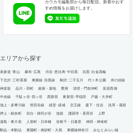
カウカモ編集部から毎日配信。新着やおす
すめ情報をお届けします。
エリアから探す
表参道･青山
麻布･広尾
渋谷･恵比寿･中目黒
目黒･白金高輪
下北沢･三軒茶屋
東横線･目黒線
駒沢･二子玉川
代々木公園
井の頭線
神楽坂
品川・田町
銀座・築地
豊洲
清澄・門前仲町
皇居西側
中央線
千駄ヶ谷･四ッ谷
西新宿
東新宿･早稲田
戸越・大井町
池上・多摩川線
世田谷線
経堂･成城
京王線
森下・住吉
浅草・蔵前
押上・錦糸町
目白・雑司が谷
池袋
護国寺・茗荷谷
上野
湯島・東大前
人形町・日本橋
谷根千・日暮里
神田・神保町
駒込・本駒込
東陽町・南砂町・大島
東横線神奈川
みなとみらい線