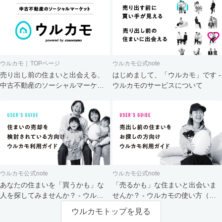
ウルカモ｜TOPページ
ウルカモ公式note
売り出し前の住まいと出会える、
はじめまして、「ウルカモ」です -
中古不動産のソーシャルマーケッ
ウルカモのサービスについて
ト
ウルカモ公式note
ウルカモ公式note
あなたの住まいを「買うかも」な
「売るかも」な住まいと出会いま
人を探してみませんか？ - ウルカ
せんか？ - ウルカモの使い方（買
モの使い方（売主さま向け）
主さま向け）
ウルカモトップを見る