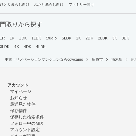
ひとり暮らし向け
ふたり暮らし向け
ファミリー向け
間取りから探す
1R
1K
1DK
1LDK
Studio
SLDK
2K
2DK
2LDK
3K
3DK
3LDK
4K
4DK
4LDK
中古・リノベーションマンションならcowcamo
庄原市
油木駅
油
アカウント
マイページ
お知らせ
最近見た物件
保存物件
保存した検索条件
フォロー中のMIX
アカウント設定
メルマガ設定